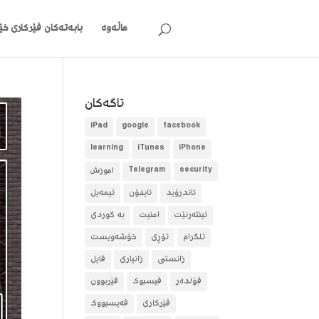
ماڵەوە
بابەتەکان
فێرکاری خێر
تاگه‌كان
iPad
google
facebook
learning
iTunes
iPhone
security
Telegram
آموزش
ئاندرۆید
ئایفۆن
ئیمەیل
ئینتەرنێت
امنیت
بە کوردی
تلگرام
تۆڕی
خۆشەویست
زانستی
زانیاری
فایل
فۆلده‌ر
فیسبوک
فێربوون
فێرکاری
فەیسبووک