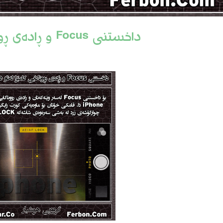
داخستنی Focus و ڕادەی ڕووناکایی کامێرا لەناو iPhone دا