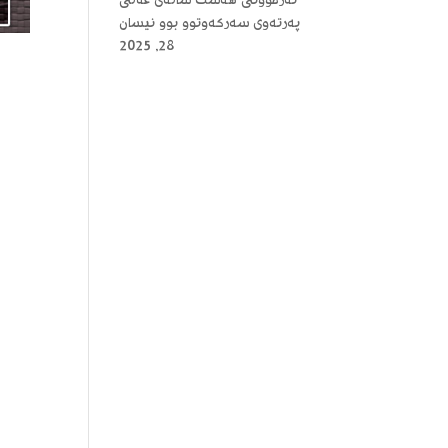
ئەزموونی هەشت ساڵەی عەلی
پەرتەوی سەرکەوتوو بوو
نیسان
28, 2025