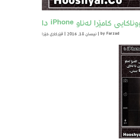
Farzad
by
|
نیسان 18, 2016
|
فێرکاری خێرا