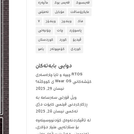
فەیسبوک
فەیس بوک
ماڵپەرە
مایکرۆسافت
مۆبایل
نەهێنی
هاک
ویندوز
ویندۆز
٧
پاسوۆرد
چات
چۆنیەتی
ڤیدیۆ
کورد
کوردستان
کوردی
کۆمپیوتەر
یاهو
دوایی بابه‌ته‌كان
RTOS چییە و ئایا چارەسەری
کێشەکانی Wear OS ی گووگڵە؟
نیسان 29, 2025
ویڵ فۆرتی سەرسامە بە
ڕزگارکردنی فیلمی کایۆت دژی
ئەکمی
نیسان 28, 2025
لە تاقیکردنەوەی کۆدنووسینەوە
بۆ ستارتەپی ملیار دۆلاری،