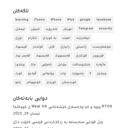
تاگه‌كان
learning
iTunes
iPhone
iPad
google
facebook
security
Telegram
آموزش
ئاندرۆید
ئایفۆن
ئیمەیل
ئینتەرنێت
امنیت
بە کوردی
تلگرام
تۆڕی
خۆشەویست
زانستی
زانیاری
فایل
فۆلده‌ر
فیسبوک
فێربوون
فێرکاری
فەیسبووک
فەیسبوک
فەیس بوک
ماڵپەرە
مایکرۆسافت
مۆبایل
نەهێنی
هاک
ویندوز
ویندۆز
٧
پاسوۆرد
چات
چۆنیەتی
ڤیدیۆ
کورد
کوردستان
کوردی
کۆمپیوتەر
یاهو
دوایی بابه‌ته‌كان
RTOS چییە و ئایا چارەسەری کێشەکانی Wear OS ی گووگڵە؟
نیسان 29, 2025
ویڵ فۆرتی سەرسامە بە ڕزگارکردنی فیلمی کایۆت دژی