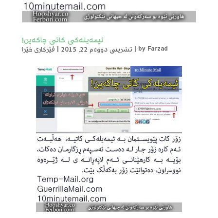
ئیمەیلەکی کاتی چاکەین!
Farzad
by
|
تشرینی دووەم 22, 2015
|
فێرکاری خێرا