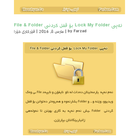
ئەپی Lock My Folder بۆ قفل کردنی File & Folder
Farzad
by
|
مارس 8, 2016
|
فێرکاری خێرا