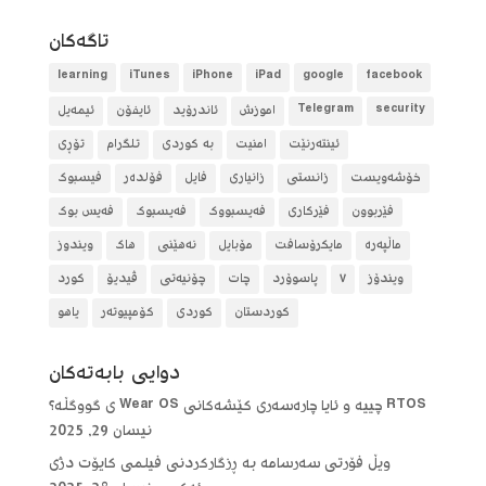
تاگه‌كان
learning
iTunes
iPhone
iPad
google
facebook
security
Telegram
آموزش
ئاندرۆید
ئایفۆن
ئیمەیل
ئینتەرنێت
امنیت
بە کوردی
تلگرام
تۆڕی
خۆشەویست
زانستی
زانیاری
فایل
فۆلده‌ر
فیسبوک
فێربوون
فێرکاری
فەیسبووک
فەیسبوک
فەیس بوک
ماڵپەرە
مایکرۆسافت
مۆبایل
نەهێنی
هاک
ویندوز
ویندۆز
٧
پاسوۆرد
چات
چۆنیەتی
ڤیدیۆ
کورد
کوردستان
کوردی
کۆمپیوتەر
یاهو
دوایی بابه‌ته‌كان
RTOS چییە و ئایا چارەسەری کێشەکانی Wear OS ی گووگڵە؟
نیسان 29, 2025
ویڵ فۆرتی سەرسامە بە ڕزگارکردنی فیلمی کایۆت دژی