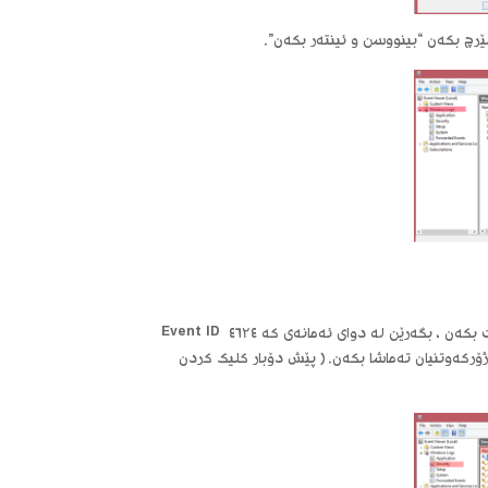
لە ناوڕاستی ویندۆوەکە دەتوانن Event تەماشا بکەن. ئێستا بەشی Event دواکەوت بکەن ، بگەرێن لە دوای ئەمانەی کە Event ID ۴۶۲۴
ۆرکەوتنیان تەماشا بکەن. ( پێش دۆبار کلیک کردن