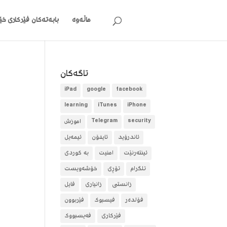
ماڵەوە
بابەتەکان
فێرکاری خێر
تاگه‌كان
iPad
google
facebook
learning
iTunes
iPhone
security
Telegram
آموزش
ئاندرۆید
ئایفۆن
ئیمەیل
ئینتەرنێت
امنیت
بە کوردی
تلگرام
تۆڕی
خۆشەویست
زانستی
زانیاری
فایل
فۆلده‌ر
فیسبوک
فێربوون
فێرکاری
فەیسبووک