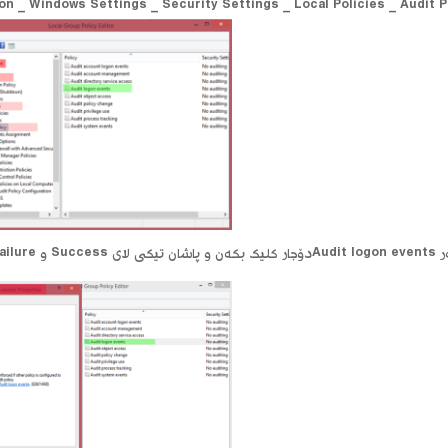
n _ Windows Settings _ Security Settings _ Local Policies _ Audit P
Failure لێ بدەن و Ok بکەن.