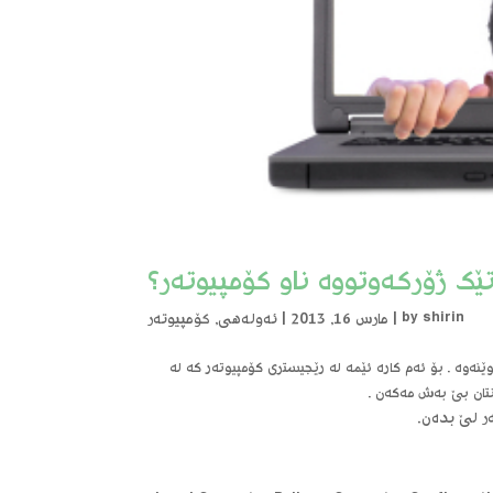
ێک ژۆرکەوتووە ناو کۆمپیوتەر؟
shirin
by
|
مارس 16, 2013
|
ئەولەهی
,
کۆمپیوتەر
ێنەوە . بۆ ئەم کارە ئێمە لە رێجیستری کۆمپیوتەر کە لە
نتان بێ بەش مەکەن .
ەر لێ بدەن.