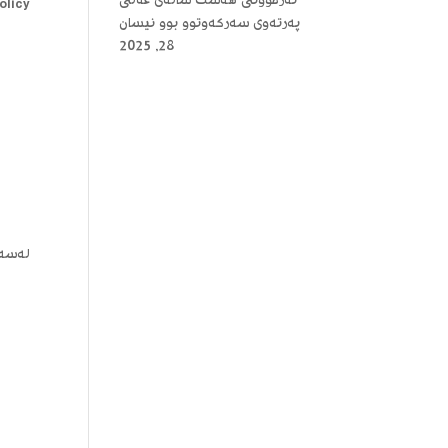
ئەزموونی هەشت ساڵەی عەلی
olicy
پەرتەوی سەرکەوتوو بوو
نیسان
28, 2025
لەسەر Audit logon eventsدۆجار کلیک بکەن و پاشان تیکی لای Success و 