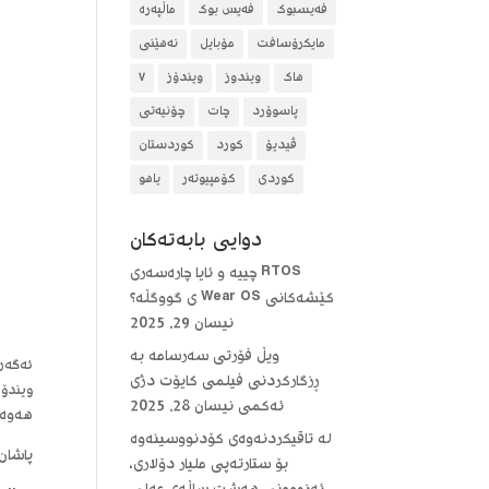
فەیسبوک
فەیس بوک
ماڵپەرە
مایکرۆسافت
مۆبایل
نەهێنی
هاک
ویندوز
ویندۆز
٧
پاسوۆرد
چات
چۆنیەتی
ڤیدیۆ
کورد
کوردستان
کوردی
کۆمپیوتەر
یاهو
دوایی بابه‌ته‌كان
RTOS چییە و ئایا چارەسەری
کێشەکانی Wear OS ی گووگڵە؟
نیسان 29, 2025
ویڵ فۆرتی سەرسامە بە
ئەگەر 
ڕزگارکردنی فیلمی کایۆت دژی
ویندۆز
ئەکمی
نیسان 28, 2025
هەوەڵ
لە تاقیکردنەوەی کۆدنووسینەوە
پاشان
بۆ ستارتەپی ملیار دۆلاری،