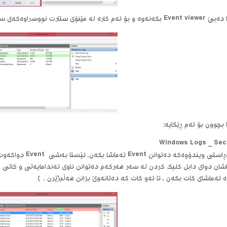
 لە مێنۆی ستارت نووسراوەکەی سێرچ بکەن “بینووسن و ئینتەر بکەن”.
بچوون بۆ ئەم ڕێگایە:
Windows Logs _ Sec
اشان دوای دابل کلیک کردن لە سەر هەرکەم دەتوانن ناوی ئەندامایەتی و کاتی ژ
ە تەماشای کات بکەن ، تا ئەو کات کە دەتانەوێ بزانن هەڵبژێرن . )