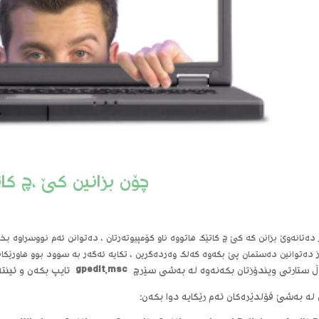
چۆن بزانین کێ ،چ کات
دەتانەوێ بزانن کە کێ چ کاتێک هاتووە ناو کۆمپیوتەرتان ، دەتوانن ئەم نووسراوە بخو
 دەتوانین دەستمان پێ بکەوە کەلک وەردەگرین ، تکایە ئەگەر بە سوود بوو هاورێکا
 ستارتی ویندۆزتان بکەنەوە لە بەشی سێرچ
gpedit.msc
تایپ بکەن و ئینت
 لە بەشێ فۆلدێرەکان ئەم رێگایە دوا بکەن: