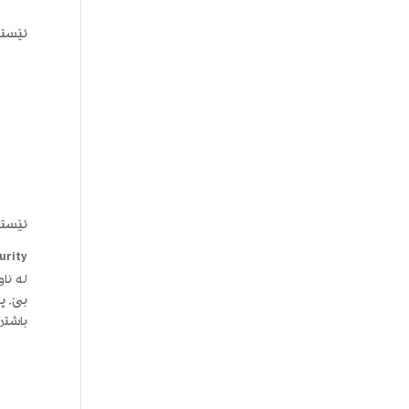
ئێستا دەبێ Event viewer بکەنەوە و بۆ ئەم کارە
ئێستا 
urity
بێ. پ
باشتر