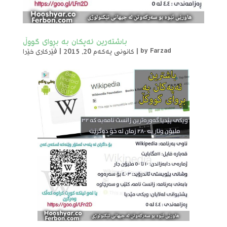
باشتەرین ئەپکان بە بڕوای گووڵ
Farzad
by
|
کانونی یەکەم 20, 2015
|
فێرکاری خێرا