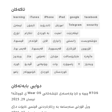
تاگه‌كان
learning
iTunes
iPhone
iPad
google
facebook
security
Telegram
آموزش
ئاندرۆید
ئایفۆن
ئیمەیل
ئینتەرنێت
امنیت
بە کوردی
تلگرام
تۆڕی
خۆشەویست
زانستی
زانیاری
فایل
فۆلده‌ر
فیسبوک
فێربوون
فێرکاری
فەیسبووک
فەیسبوک
فەیس بوک
ماڵپەرە
مایکرۆسافت
مۆبایل
نەهێنی
هاک
ویندوز
ویندۆز
٧
پاسوۆرد
چات
چۆنیەتی
ڤیدیۆ
کورد
کوردستان
کوردی
کۆمپیوتەر
یاهو
دوایی بابه‌ته‌كان
RTOS چییە و ئایا چارەسەری کێشەکانی Wear OS ی گووگڵە؟
نیسان 29, 2025
ویڵ فۆرتی سەرسامە بە ڕزگارکردنی فیلمی کایۆت دژی