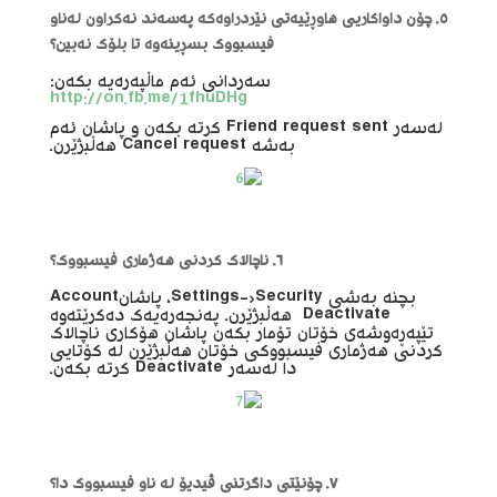
٥.
چۆن داواکاریی هاوڕێیەتی نێردراوەکە پەسەند نەکراون لەناو
فیسبووک بسڕینەوە تا بلۆک نەبین؟
سەردانی ئەم ماڵپەرەیە بکەن:
http://on.fb.me/1fhuDHg
لەسەر Friend request sent کرتە بکەن و پاشان ئەم
بەشە Cancel request هەڵبژێرن.
٦. ناچالاک کردنی هەژماری فیسبووک؟
بچنە بەشی Settings->Security، پاشانAccount
Deactivateهەڵبژێرن. پەنجەرەیەک دەکرێتەوە
تێپەڕەوشەی خۆتان تۆمار بکەن پاشان هۆکاری ناچالاک
کردنی هەژماری فیسبووکی خۆتان هەڵبژێرن لە کۆتایی
دا لەسەر Deactivate کرتە بکەن.
٧. چۆنێتی داگرتنی ڤیدیۆ لە ناو فیسبووک دا؟