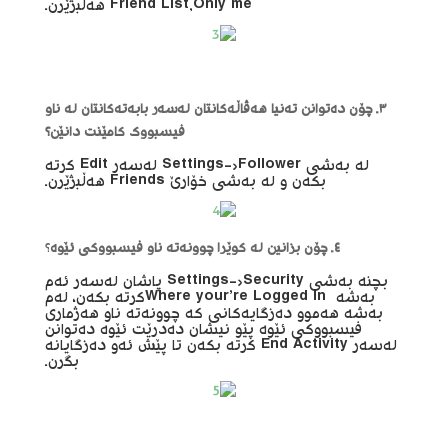
Friend List,Only me هەڵبژێرن.
٣. چۆن دەتوانن تەنیا هەڤاڵەکانتان لەسەر بابەتەکانتان لە ناو
فیسبووک کامێنت دانێن؟
لە بەشی Settings->Follower لەسەر Edit کرتە
بکەن و لە بەشی خۆارێ Friends هەڵبژێرن.
٤. چۆن بزانین لە کوێرا چوونەتە ناو فیسبووکی ئێوە
؟
بچنە بەشی Settings->Security پاشان لەسەر ئەم
بەشە Where your’re Logged Inکرتە بکەن، لەم
بەشە هەموو دەزگایەکانی کە چوونەتە ناو هەژماری
فیسبووکی ئێوە پێو نیشان دەدرێت ئێوە دەتوانن
لەسەر End Activity کرتە بکەن تا پێش ئەو دەزگایانە
بگرن.