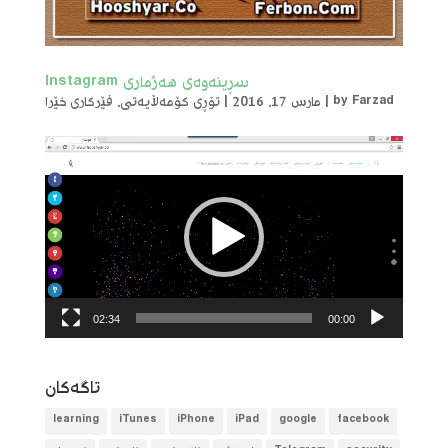
سڕینەوەی هەژماری Instagram
Farzad
by
|
مارس 17, 2016
|
تۆڕی کۆمەڵایەتی
,
فێرکاری خێرا
لێدەری
ڤیدیۆ
02:34
00:00
تاگه‌كان
learning
iTunes
iPhone
iPad
google
facebook