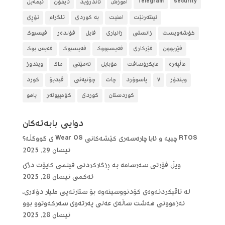
security
Telegram
آموزش
ئاندرۆید
ئایفۆن
ئیمەیل
ئینتەرنێت
امنیت
بە کوردی
تلگرام
تۆڕی
خۆشەویست
زانستی
زانیاری
فایل
فۆلده‌ر
فیسبوک
فێربوون
فێرکاری
فەیسبووک
فەیسبوک
فەیس بوک
ماڵپەرە
مایکرۆسافت
مۆبایل
نەهێنی
هاک
ویندوز
ویندۆز
٧
پاسوۆرد
چات
چۆنیەتی
ڤیدیۆ
کورد
کوردستان
کوردی
کۆمپیوتەر
یاهو
دوایی بابه‌ته‌كان
RTOS چییە و ئایا چارەسەری کێشەکانی Wear OS ی گووگڵە؟
نیسان 29, 2025
ویڵ فۆرتی سەرسامە بە ڕزگارکردنی فیلمی کایۆت دژی
ئەکمی
نیسان 28, 2025
لە تاقیکردنەوەی کۆدنووسینەوە بۆ ستارتەپی ملیار دۆلاری،
ئەزموونی هەشت ساڵەی عەلی پەرتەوی سەرکەوتوو بوو
نیسان 28, 2025