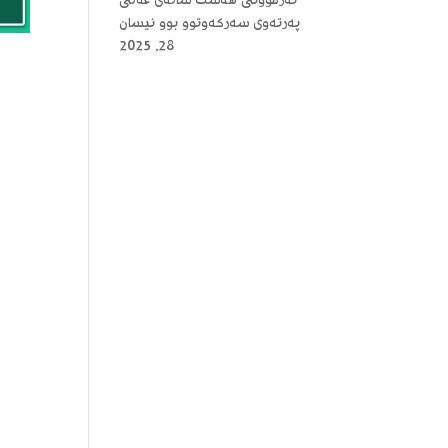
ئەزموونی هەشت ساڵەی عەلی
پەرتەوی سەرکەوتوو بوو
نیسان
28, 2025