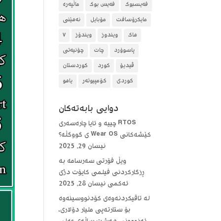
فەیسبوک
فەیس بوک
ماڵپەرە
مایکرۆسافت
مۆبایل
نەهێنی
هاک
ویندوز
ویندۆز
٧
پاسوۆرد
چات
چۆنیەتی
ڤیدیۆ
کورد
کوردستان
کوردی
کۆمپیوتەر
یاهو
دوایی بابه‌ته‌كان
RTOS چییە و ئایا چارەسەری
کێشەکانی Wear OS ی گووگڵە؟
نیسان 29, 2025
ویڵ فۆرتی سەرسامە بە
ڕزگارکردنی فیلمی کایۆت دژی
ئەکمی
نیسان 28, 2025
لە تاقیکردنەوەی کۆدنووسینەوە
بۆ ستارتەپی ملیار دۆلاری،