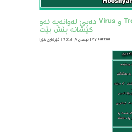
کاتێک کە کۆمپیوترەکەتان توشی Trojan,Worm و Virus دەبێ لەوانەیە ئەو
کێشانە پێش بێت
Farzad
by
|
نیسان 9, 2016
|
فێرکاری خێرا