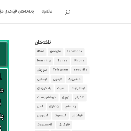
ماڵەوە
بابەتەکان
فێرکاری خێر
تاگه‌كان
iPad
google
facebook
learning
iTunes
iPhone
security
Telegram
آموزش
ئاندرۆید
ئایفۆن
ئیمەیل
ئینتەرنێت
امنیت
بە کوردی
تلگرام
تۆڕی
خۆشەویست
زانستی
زانیاری
فایل
فۆلده‌ر
فیسبوک
فێربوون
فێرکاری
فەیسبووک