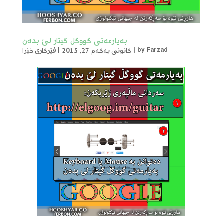
بەیارمەتی گووگل گیتار لێ بدەن
Farzad
by
|
کانونی یەکەم 27, 2015
|
فێرکاری خێرا