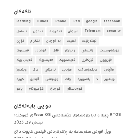
تاگه‌كان
learning
iTunes
iPhone
iPad
google
facebook
security
Telegram
آموزش
ئاندرۆید
ئایفۆن
ئیمەیل
ئینتەرنێت
امنیت
بە کوردی
تلگرام
تۆڕی
خۆشەویست
زانستی
زانیاری
فایل
فۆلده‌ر
فیسبوک
فێربوون
فێرکاری
فەیسبووک
فەیسبوک
فەیس بوک
ماڵپەرە
مایکرۆسافت
مۆبایل
نەهێنی
هاک
ویندوز
ویندۆز
٧
پاسوۆرد
چات
چۆنیەتی
ڤیدیۆ
کورد
کوردستان
کوردی
کۆمپیوتەر
یاهو
دوایی بابه‌ته‌كان
RTOS چییە و ئایا چارەسەری کێشەکانی Wear OS ی گووگڵە؟
نیسان 29, 2025
ویڵ فۆرتی سەرسامە بە ڕزگارکردنی فیلمی کایۆت دژی