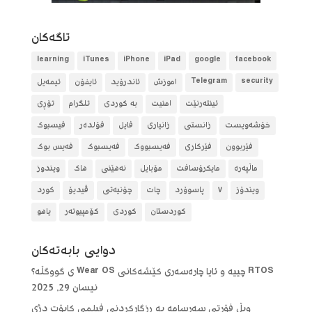
تاگه‌كان
learning
iTunes
iPhone
iPad
google
facebook
security
Telegram
آموزش
ئاندرۆید
ئایفۆن
ئیمەیل
ئینتەرنێت
امنیت
بە کوردی
تلگرام
تۆڕی
خۆشەویست
زانستی
زانیاری
فایل
فۆلده‌ر
فیسبوک
فێربوون
فێرکاری
فەیسبووک
فەیسبوک
فەیس بوک
ماڵپەرە
مایکرۆسافت
مۆبایل
نەهێنی
هاک
ویندوز
ویندۆز
٧
پاسوۆرد
چات
چۆنیەتی
ڤیدیۆ
کورد
کوردستان
کوردی
کۆمپیوتەر
یاهو
دوایی بابه‌ته‌كان
RTOS چییە و ئایا چارەسەری کێشەکانی Wear OS ی گووگڵە؟
نیسان 29, 2025
ویڵ فۆرتی سەرسامە بە ڕزگارکردنی فیلمی کایۆت دژی