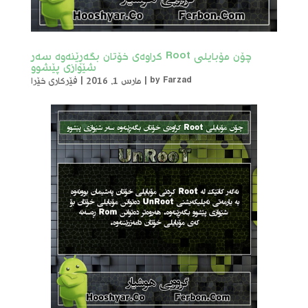
چۆن مۆبایلی Root کراوەی خۆتان بگەڕێنەوە سەر
شێوازی پێشوو
Farzad
by
|
مارس 1, 2016
|
فێرکاری خێرا