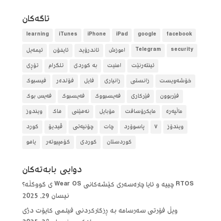
تاگه‌كان
learning
iTunes
iPhone
iPad
google
facebook
security
Telegram
آموزش
ئاندرۆید
ئایفۆن
ئیمەیل
ئینتەرنێت
امنیت
بە کوردی
تلگرام
تۆڕی
خۆشەویست
زانستی
زانیاری
فایل
فۆلده‌ر
فیسبوک
فێربوون
فێرکاری
فەیسبووک
فەیسبوک
فەیس بوک
ماڵپەرە
مایکرۆسافت
مۆبایل
نەهێنی
هاک
ویندوز
ویندۆز
٧
پاسوۆرد
چات
چۆنیەتی
ڤیدیۆ
کورد
کوردستان
کوردی
کۆمپیوتەر
یاهو
دوایی بابه‌ته‌كان
RTOS چییە و ئایا چارەسەری کێشەکانی Wear OS ی گووگڵە؟
نیسان 29, 2025
ویڵ فۆرتی سەرسامە بە ڕزگارکردنی فیلمی کایۆت دژی