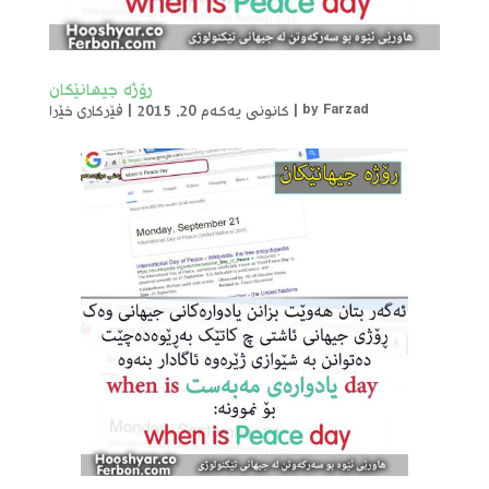
رۆژە جیهانێکان
Farzad
by
|
کانونی یەکەم 20, 2015
|
فێرکاری خێرا