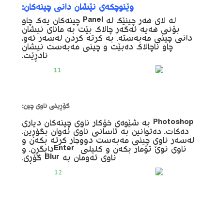
وێنوچکەی نێشان دانی چینەکان:
لە لای هەر چینێک لە Panel چینەکان یەک چاو
بۆنی هەیە ئەگەر چالاک بێت بە مانای نیشان
دانی چینی مەبەستە. بە کرتە کردن لەسەر ئەو،
چاو ناچالاک دەبێت و چینی مەبەست نیشان
نادڕێت.
گۆڕینی ناوی چین:
Photoshop بە شێوەی خۆکار ناوی چینەکان دیاری
دەکات. دەتوانین بە ئاسانی ناوی ئەوان بگۆڕین.
لەسەر ناوی چینی مەبەست دووجار کرتە بکەن و
ناوی نوێ تۆمار بکەن و کلیلی Enterدابگڕن. و
ناوی ئەومان بە Blur گۆڕی.