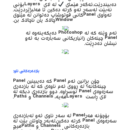
دەبیندرێت.ئەگەر هێمای
لە لای Layersبۆنی
نەبێت لەسەر ئەو کرتە دەکین تا هەلبژێردرێت.
تەواوی Panelکانی فوتوشاپ دەتوانن لە مێنوی
Windowچالاک یان ناچالاک بن.
ئەم وێنە کە له Photoshop دەیکەینەوە لە
Panel چینەکان زانیاریکانی سەبارەت بە ئەو
نیشان دەدڕێت.
بازدەرەکانی ناو:
چۆن بزانین ئەم Panel کە دەیبینین Panel
چینەکانە؟ لە ڕووی ئەم ناوەی کە لە بازدەری
سەرەوەی Panel نوسڕاوە. دوو بازدەری دیکە لە
لای ڕاست Layersهەیە، Channels و Paths.
بۆچۆنە هەرPanel لە سەر ناوی ئەو لەبازدەری
سەرەوەی Panel کرتە دەکین.لەبەر چاوتان بێت لە
بازدەرەکانی Channels و Pathsهیچ