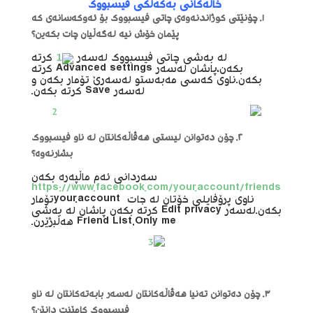
خاڵەکانی بەکەڵکی فیسبووک
١. چۆنێتی کوژاندنەوەی چاتی فیسبووک بۆ ئەوکەسانەی کە
پێمان خۆش نیە لەگەڵیان چات بکەین؟
لە بەشی چاتی فیسبووک لەسەر
کرتە
بکەن،پاشان لەسەر Advanced settings کرته
بکەن.ناوی کەسی مەبەستو لەسەرێ تۆمار بکەن و
لەسەر Save کرتە بکەن.
٢. چۆن دەتوانن لیستی هەڤاڵەکانتان لە ناو فیسبووک
بشارنەوە؟
سەردانی ئەم ماڵپەرە بکەن
https://www.facebook.com/your.account/friends
ناوی پرۆفایلی خۆتان لە جات your.accountتۆمار
بکەن.لەسەر Edit privacy کرتە بکەن پاشان لە بەشی
Friend List,Only me هەڵبژێرن.
٣. چۆن دەتوانن تەنیا هەڤاڵەکانتان لەسەر بابەتەکانتان لە ناو
فیسبووک کامێنت دانێن؟