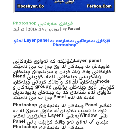
فێرکاری سەرەتایی Photoshop
Farzad
by
|
حوزەیران 14, 2016
|
گرافیک
فێرکاری سەرەتایی سەبارەت بە Layer panel لەناو
Photoshop
Layer panelشۆنێکە کە تەواوی کارەکانی
هاوچەش بە چینەکان لە وێ جێ بە جێ دەبێت،
کارەکانی وەک زیاد کردن و سڕینەوەی چینەکان،
زیادکردنی چینەکانی ئێمە، گۆڕینی blend
modeچینەکان، ناچالاک و چالاک کردنی چینەکان،
گۆڕینی ناوی چینەکان، پۆلێنی ((group چینەکان و
تەواوی ئەم شتانەی کە بە چینەکان پەیوەندیان
هەیە کە لەم Panel جێ بە جێ دەبێت.
ئەگەر Panel چینەکان لە پەنجەرەی Photoshop
ئێوە دا نەبێت دەتوانن لە مێنوی سەرێ لە بە
شی Windowبەشی Layers هەڵبژیرن. ئەگەر
هێمای
لەلای ئەو چالاک کرابێت یانی Panel
چینەکان لە پەنجەرەی Photoshop