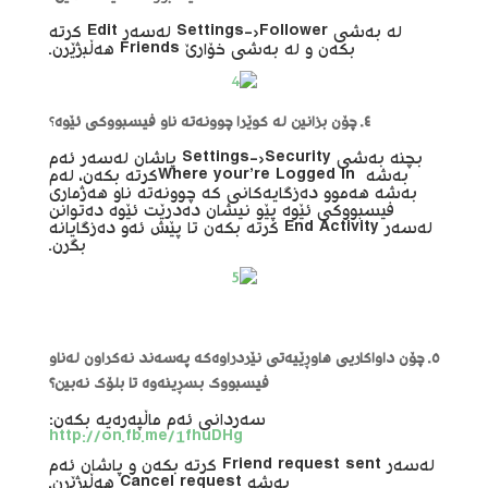
لە بەشی Settings->Follower لەسەر Edit کرتە
بکەن و لە بەشی خۆارێ Friends هەڵبژێرن.
٤. چۆن بزانین لە کوێرا چوونەتە ناو فیسبووکی ئێوە
؟
بچنە بەشی Settings->Security پاشان لەسەر ئەم
بەشە Where your’re Logged Inکرتە بکەن، لەم
بەشە هەموو دەزگایەکانی کە چوونەتە ناو هەژماری
فیسبووکی ئێوە پێو نیشان دەدرێت ئێوە دەتوانن
لەسەر End Activity کرتە بکەن تا پێش ئەو دەزگایانە
بگرن.
٥.
چۆن داواکاریی هاوڕێیەتی نێردراوەکە پەسەند نەکراون لەناو
فیسبووک بسڕینەوە تا بلۆک نەبین؟
سەردانی ئەم ماڵپەرەیە بکەن:
http://on.fb.me/1fhuDHg
لەسەر Friend request sent کرتە بکەن و پاشان ئەم
بەشە Cancel request هەڵبژێرن.