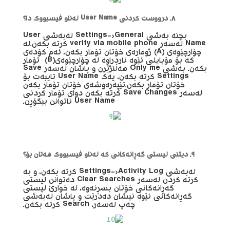
٨. درووست کردنی
User Name
لەناو فیسبووک دا؟
بچنە بەشی Settings->General لەبەشی User
Name لەسەر verify via mobile phone کرتە بکەن.له
چۆارچێوەی (A) ژومارەی خۆتان تۆمار بکەن، ئەم کۆدەی
کە بۆ مۆبایلی ئێوە ناردراوە لە چۆارچێوەی(B) تۆمار
بکەن. بەشی Only me هەڵنژێرن و پاشان لەسەر Save
Settings کرتە بکەن، یەک User Name تایبەت بۆ
خۆتان تۆمار بکەن.تێپەڕەوشەی خۆتان تۆمار بکەن
لەسەر Save Changes کرتە بکەن دوای تۆمار کردنی
User Name ناتوانن بیگۆڕن.
٩. دیتنی لیستی گەڕانەکانی کە لەناو فیسبووک هەتان بۆ؟
لەبەشی Settings->Activity Log کرتە بکەن، و بە
کرتە کردن لەسەر Clear Searches دەتوانن لیستی
گەڕانەکانی خۆتان بسڕنەوە، لە خوارێ لیستی
گەڕانەکانی ئێوە نیشان دەدرێت و پاشان لەبەشی
چەپ لەسەر، Search کرتە بکەن.