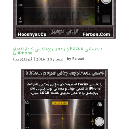
داخستنی Focus و ڕادەی ڕووناکایی کامێرا لەناو
iPhone دا
Farzad
by
|
نیسان 18, 2016
|
فێرکاری خێرا