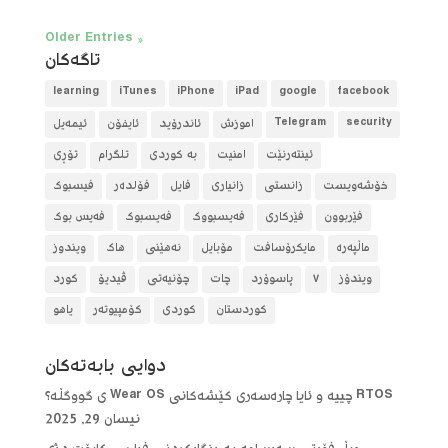
« Older Entries
تاگه‌كان
learning
iTunes
iPhone
iPad
google
facebook
security
Telegram
آموزش
ئاندرۆید
ئایفۆن
ئیمەیل
ئینتەرنێت
امنیت
بە کوردی
تلگرام
تۆڕی
خۆشەویست
زانستی
زانیاری
فایل
فۆلده‌ر
فیسبوک
فێربوون
فێرکاری
فەیسبووک
فەیسبوک
فەیس بوک
ماڵپەرە
مایکرۆسافت
مۆبایل
نەهێنی
هاک
ویندوز
ویندۆز
٧
پاسوۆرد
چات
چۆنیەتی
ڤیدیۆ
کورد
کوردستان
کوردی
کۆمپیوتەر
یاهو
دوایی بابه‌ته‌كان
RTOS چییە و ئایا چارەسەری کێشەکانی Wear OS ی گووگڵە؟
نیسان 29, 2025