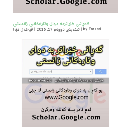
گەڕانی خێراتربە دوای وتارەکانی زانستی
Farzad
by
|
تشرینی دووەم 17, 2015
|
فێرکاری خێرا