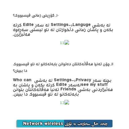
١٠. گۆڕینی زمانی فیسبووک؟
لە بەشی Settings->Languge لە سەر Edite کرتە
بکەن و پاشان زمانی دڵخوازتان لە ناو لیستی سەرەوە
هەڵبژێرن.
١١. چۆن تەنیا هەڤاڵەکانتان دەتوانن بابەتەکانو لە ناو فیسبووک
دا ببینن؟
بچنە سەر Settings->Privacy لە بەشی Who can
see my stuffلەسەر Edite کرتە بکەن و پاشان بە
هەڵبژاردنی بەشی Friends تەنیا هەڤاڵەکانتان بتوانن
بابەتەکانو لە ناو فیسبووک دا ببینن.