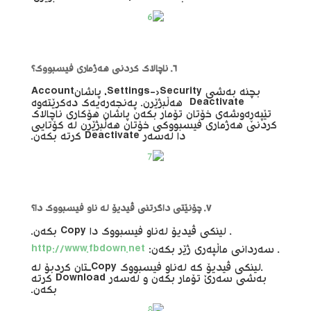
٦. ناچالاک کردنی هەژماری فیسبووک؟
بچنە بەشی Settings->Security، پاشانAccount
Deactivateهەڵبژێرن. پەنجەرەیەک دەکرێتەوە
تێپەڕەوشەی خۆتان تۆمار بکەن پاشان هۆکاری ناچالاک
کردنی هەژماری فیسبووکی خۆتان هەڵبژێرن لە کۆتایی
دا لەسەر Deactivate کرتە بکەن.
٧. چۆنێتی داگرتنی ڤیدیۆ لە ناو فیسبووک دا؟
. لینکی ڤیدیۆ لەناو فیسبووک دا Copy بکەن.
. سەردانی ماڵپەری ژێر بکەن:
http://www.fbdown.net
.لینکی ڤیدیۆ کە لەناو فیسبووک Copyـتان کردبۆ لە
بەشی سەرێ تۆمار بکەن و لەسەر Download کرتە
بکەن.