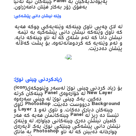
پەیوەندیەکیان بە Panel چینەکان نیە تەنیا
بەهۆی زۆر بەکار هێنان دامەزراون.
وێنە نیشان دانی پێشەکی:
لە لای چەپی ناوی چینەکە وێنەیەکی چوکە هەیە
کە ناوی وێنەکە نیشان دانی پێشەکیە بە ئێمە
نیشان دادا کە ئەم شتەی کە لە ناو چینەکە دایە.
و ئەم وێنەیە کە کردومانەتەوە، بۆ پشت گەڵاڵە
پێشان دەدرێت.
زیادکردنی چینی نوێ:
بۆ زیاد کردنی چینی نوێ لەسەر وێنوچکەی(icon)
New Layer لە خۆارەوەی Panel چینەکان کرتە
دەکین. یەک چینی نوێ لە چینی سەڕەوە
Background درووست دەبێت. Photoshop ناوی
چینەکان دیاری دەکات. و ناوی ئەو Layer 1 و
ئێستا دە ڕیز لە Panel چینەکانمان هەیە کە هەر
کامیان نیشان دەڕی چینەکانی جیاوازە. لە وێنەی
نێشان دانی پێشەکی چینێکی نوێ، یەک ڵاپەرەی
چوارخانه دەبینن کە لە ناو Photoshop بە مانای