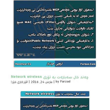
چەند خال سەبارەت بە تۆری Network wireless
Farzad
by
|
مارس 24, 2016
|
فێرکاری خێرا