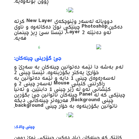
ڕوون بۆنەوەیە.
دووپاتە لەسەر وێنوچکەی New Layer کرتە
دەکین.Photoshop چینێکی نوێ دەکاتەوە و ناوی
ئەو دەنێتە Layer 2، ئێستا سێ ڕیز چینمان
هەیە.
جێ گۆرینی چینەکان:
لەم بەشە دا ئێمە دەتوانین چینەکان بە سەڕێ و
خۆارێ یەکتر بگۆزینەوە. ئێستا چینی 2
لەسەرەوەی چینی 1 دایە و ئێمە دەتوانین بە
ڕاگرتنی کلیلی Mouse لەسەر چینی 2 و
کێشانی ئەو لە ژێر چینی 1 دابنێین. و تەنیا
چینێکی کە لە Panel چینەکان ناتوانین جێ بگۆرین
چینی Background، هەروەتر چینەکانی دیکە
ناتوانین بگۆزینەوە بە خۆار چینی background.
چینی چالاک:
کاتێک کە چینەکان زیاد دەکین چینێکی نوێ ڕوون