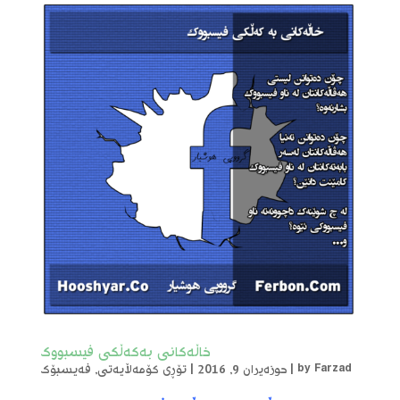
خاڵەکانی بەکەڵکی فیسبووک
Farzad
by
|
حوزەیران 9, 2016
|
تۆڕی کۆمەڵایەتی
,
فەیسبۆک