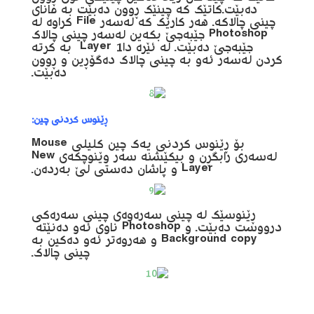
دەبێت.کاتێک کە چینێک ڕوون دەبێت بە مانای
چینی چالاکە. هەر کارێک کە لەسەر File کراوە لە
Photoshop جێبەجێ بکەین لەسەر چینی چالاک
جێبەجێ دەبێت. لە ئێرە داLayer 1 بە کرتە
کردن لەسەر ئەو بە چینی چالاک دەگۆڕین و ڕوون
دەبێت.
ڕێنوس کردنی چین:
بۆ ڕێنوس کردنی یەک چین کلیلی Mouse
لەسەری رابگڕن و بیکێشنە سەر وێنوچکەی New
Layer و پاشان دەستی لێ بەردەن.
ڕێنوسێک لە چینی سەرەوەی چینی سەرەکی
درووست دەبێت. و Photoshop ناوی ئەو دەنێتە
Background copy و هەروەتر ئەو دەکین بە
چینی چالاک.