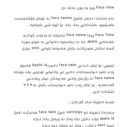
Face time چیه‌ وه‌ چۆن به‌كار دێ
له‌م بابه‌ته‌دا ده‌مان هه‌وێ face taome به‌ ئێوه‌ی خؤشه‌ویست
بناسێنینو، به‌شه‌كانی یه‌ك یه‌ك بؤ ئێوه‌ شی بكینه‌وه‌ .
Face Time چیه‌؟ face taime یه‌كێكه‌ له‌ خزمه‌ت گوزاریه‌
باشه‌كانی apple، كه‌ له‌ ریكه‌یه‌وه‌ ده‌توانی به‌ صوتو صوڕه‌
قسه‌ له‌گه‌ل هاوریكانت بكه‌ی هه‌روه‌ها ئتوانی sms بنێری
.
تێبینی: بؤ ئیش كردنی face taim ده‌بیتApple id هه‌بیتو
پارت نامبر دیوایسه‌كه‌ت ده‌بی ئی ولاتیكی ئوروپی بێت چونكه‌
face taime له‌ زؤربه‌ی ولاتی عه‌رییه‌كان ئیش پیكردنی
قه‌ده‌غه‌یه‌ ، تو ئگه‌ر پارت نامبر دیوایسكت بكه‌ی به‌ u.s.a
كێشه‌ت نابێ .
ئێستا ده‌چینه‌ سه‌ر فێركاری ::
سه‌رره‌تا ده‌چینه‌ ناو settings له‌وێ face taim هه‌لبژێره‌ له‌وێ
apple id خؤت داخیل بكه‌ وه‌ك له‌ وینه‌ی یه‌ك دیاره‌.
ئینجا next دابگرن ،، وه‌ك له‌ وێنه‌ی دوو دیاره‌