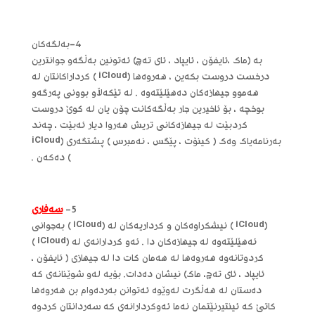
4-به‌لگه‌کان
به‌ (ماک ،ئایفۆن ، ئایپاد ، ئای ته‌چ) ئه‌تونین به‌ڵگه‌و جوانترین
درخست دروست بکه‌ین ، هه‌روه‌ها (iCloud ) کرداراکانتان له‌
هه‌موو جیهازه‌کان ده‌هێلێته‌وه‌ . له‌ تێکه‌ڵاو بوونی په‌رگه‌و
بوخچه‌ ، بۆ ئاخیرین جار به‌ڵگه‌کانت چۆن یان له‌ کوێ دروست
کردبێت له‌ جیهازه‌کانی تریش هه‌روا دیار ئه‌بێت ، چه‌ند
به‌رنامه‌یاک وه‌ک ( کینۆت ، پێگس ، نه‌مبرس ) پشتگه‌ری (iCloud
) ده‌که‌ن .
5-
سه‌فاری
(iCloud ) نیشکراوه‌کان و کرداریه‌کان له‌ (iCloud ) به‌جوانی
ئه‌هێلێته‌وه‌ له‌ جیهازه‌کان دا . ئه‌و کردارانه‌ی له‌ (iCloud )
کردوتانه‌وه‌ هه‌روه‌ها له‌ هه‌مان کات دا له‌ جیهازی ( ئایفۆن ،
ئایپاد ، ئای ته‌چ، ماک) نیشان ده‌دات. بۆیه‌ له‌و شوێنانه‌ی که‌
ده‌ستان له‌ هه‌ڵگرت له‌وێوه‌ ئه‌توانن به‌رده‌وام بن هه‌روه‌ها
کاتێ که‌ ئینتیرنێتمان نه‌ما ئه‌وکردارانه‌ی که‌ سه‌ردانتان کردوه‌