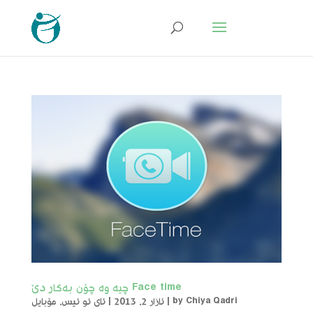
Face time چیه‌ وه‌ چۆن به‌كار دێ
Chiya Qadri
by
|
ئازار 2, 2013
|
ئای ئو ئیس
,
مۆبایل