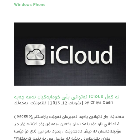
Windows Phone
له‌ گه‌ڵ iCloud ئه‌توانی بڵی خودایه‌گیان ئه‌مه‌ چه‌یه‌
Chiya Qadri
by
|
شوبات 12, 2013
|
ئنتەرنێت
,
بەکەڵک
هه‌ندێک جار ناتوانین یاخود له‌بیرمان ئه‌چێت پاراستنی(backup )
شته‌کانی ناو مۆبایله‌کانمان بکه‌ین ،،به‌هۆی زۆر کێشه‌ زۆر جار
مۆبیله‌کانمان له‌ ئیش ده‌که‌وێت ، یاخود ناتوانین (ئای ئۆ ئێس)
خه‌زن بکه‌ینه‌وه‌ ، باشه‌ له‌ مۆبیل چی بۆ ئێمه‌ گرینگە؟؟؟