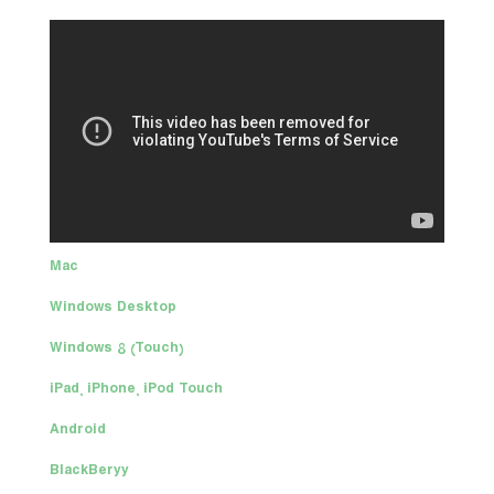
Mac
Windows Desktop
(Windows 8 (Touch
iPad, iPhone, iPod Touch
Android
BlackBeryy