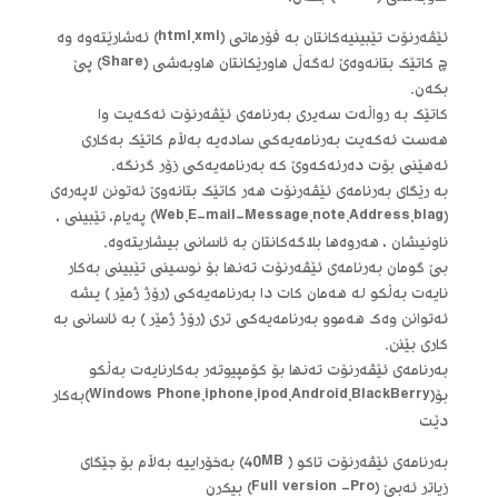
ئێڤه‌رنۆت تێبینیه‌کانتان به‌ فۆرماتی (html,xml) ئه‌شارێته‌وه‌ وه‌
چ کاتێک بتانه‌وه‌ێ له‌گه‌ڵ هاورێکانتان هاوبه‌شی (Share) پێ
بکه‌ن.
کاتێک به‌ رواڵه‌ت سه‌یری به‌رنامه‌ی ئێڤه‌رنۆت ئه‌که‌یت وا
هه‌ست ئه‌که‌یت به‌رنامه‌یه‌کی ساده‌یه‌ به‌ڵام کاتێک به‌کاری
ئه‌هێنی بۆت ده‌رئه‌که‌وێ که‌ به‌رنامه‌یه‌کی زۆر گرنگه‌.
به‌ رێگای به‌رنامه‌ی ئێڤه‌رنۆت هه‌ر کاتێک بتانه‌وێ ئه‌تونن لاپه‌ره‌ی
(Web,E-mail-Message,note,Address,blag) په‌یام، تێبینی ،
ناونیشان ، هه‌روه‌ها بلاگه‌کانتان به‌ ئاسانی بیشاریته‌وه‌.
بێ گومان به‌رنامه‌ی ئێڤه‌رنۆت ته‌نها بۆ نوسینی تێبینی به‌کار
نایه‌ت به‌ڵکو له‌ هه‌مان کات دا به‌رنامه‌یه‌کی (رۆژ ژمێر ) یشه‌
ئه‌توانن وه‌ک هه‌موو به‌رنامه‌یه‌کی تری (رۆژ ژمێر ) به‌ ئاسانی به‌
کاری بێنن.
به‌رنامه‌ی ئێڤه‌رنۆت ته‌نها بۆ کۆمپیوته‌ر به‌کارنایه‌ت به‌ڵکو
بۆ(Windows Phone,iphone,ipod,Android,BlackBerry)به‌کار
دێت
به‌رنامه‌ی ئێڤه‌رنۆت تاکو ( 40MB) به‌خۆراییه‌ به‌ڵام بۆ جێگای
زیاتر ئه‌بێ (Full version -Pro) بیکرن