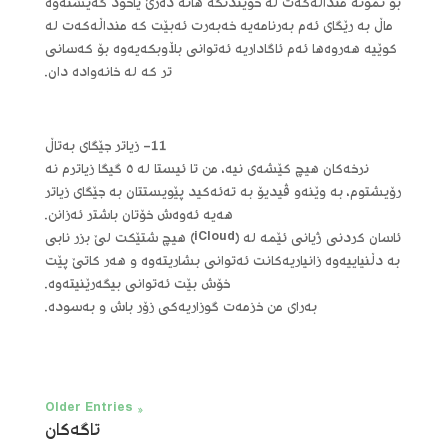
بۆ نمونه‌ منداڵه‌که‌ت له‌ خوێندنگه‌ هاته‌ ده‌رێ یاخود گه‌یشته‌وه‌
ماڵ به‌ رێگای ئه‌م به‌رنامه‌یه‌ خه‌به‌رت ئه‌بێت که‌ منداڵه‌که‌ت له‌
کوێیه‌ هه‌روه‌ها ئه‌م ئاگاداریه‌ ئه‌توانی بڵاوبکه‌یه‌وه‌ بۆ که‌سانی
تر که‌ له‌ خانه‌واده‌ دان.
11- زیاتر جێگای به‌تاڵ
نرخه‌کان هیچ کێشه‌ی نیه‌، من تا ئیستا له‌ ۵ گیگا زیاترم نه‌
رۆیشتوم، به‌ وێنه‌و ڤیدیۆ به‌ ته‌ئه‌کید پێویستتان به‌ جێگای زیاتر
هه‌یه‌ ئه‌وه‌ش خۆتان باشتر ئه‌زانن.
ئاسان کردنی ژیانی ئێمه‌ له‌ (iCloud) هیچ شتێکت لێ بزر نابی
به‌ دڵنیاییه‌وه‌ زانیاریه‌کانت ئه‌توانی بشاریته‌وه‌ و هه‌ر کاتێ پێت
خۆش بێت ئه‌توانی بیگه‌رێنیته‌وه‌.
به‌رای من خزمه‌ت گوزاریه‌کی زۆر باش و به‌سوده‌.
« Older Entries
تاگه‌كان