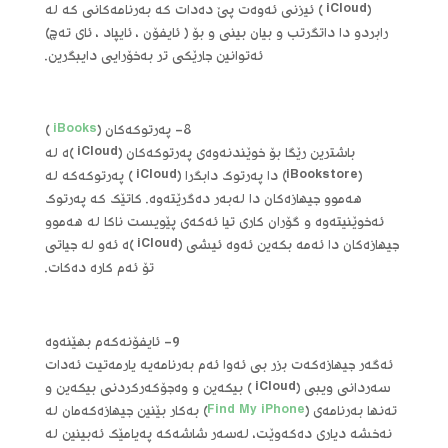
(iCloud ) ئیزنی ئه‌وه‌ت پێ ده‌دات که‌ به‌رنامه‌کانی که‌ له‌
رابردو دا داتگرتب و بیان بینی و بۆ ( ئایفۆن ، ئایپاد ، ئای ته‌چ)
ئه‌توانین جارێکی تر به‌خۆرایی دایبگرین.
8- په‌رتوکه‌کان (
iBooks
)
باشترین رێگا بۆ خوێندنه‌وه‌ی په‌رتوکه‌کان (iCloud )ه‌ له‌
(iBookstore) دا په‌رتوک دابگرا (iCloud ) په‌رتوکه‌که‌ له‌
هه‌موو جیهازه‌کان دا له‌به‌ر ده‌گرێته‌وه‌. کاتێک که‌ په‌رتوک
ئه‌خوێنیته‌وه‌ و گۆران کاری تیا ئه‌که‌ی پێویست ناکا له‌ هه‌موو
جیهازه‌کان دا ئه‌مه‌ بکه‌ین ئه‌وه‌ ئیشی (iCloud )ه‌ ئه‌و له‌ جیاتی
تۆ ئه‌م کاره‌ ده‌کات.
9- ئایفۆنه‌که‌م بهێنه‌وه
ئه‌گه‌ر جیهازه‌که‌ت بزر بی ئه‌وا ئه‌م به‌رنامه‌یه‌ یارمه‌تیت ئه‌دات
سه‌ردانی ویبی (iCloud ) بیکه‌ین و وه‌جۆکه‌رکردنی بیکه‌ین و
ته‌نها به‌رنامه‌ی (
Find My iPhone
) به‌کار بێنین جیهازه‌که‌مان له‌
نه‌خشه‌ دیاری ده‌که‌وێت، له‌سه‌ر شاشه‌که‌ په‌یامێک ئه‌بینین له‌