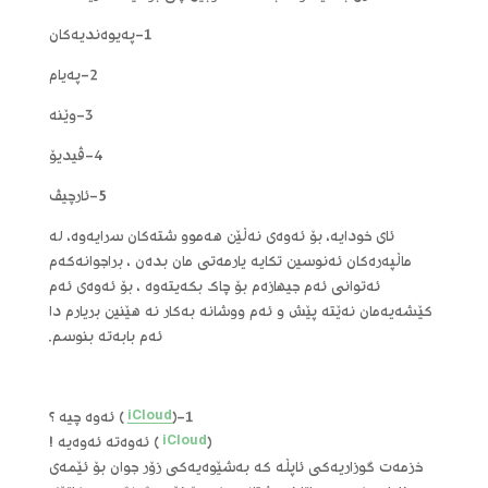
1-په‌یوه‌ندیه‌کان
2-په‌یام
3-وێنه‌
4-ڤیدیۆ
5-ئارچیڤ
ئای خودایه‌، بۆ ئه‌وه‌ی نه‌ڵێن هه‌موو شته‌کان سرایه‌وه‌، له‌
ماڵپه‌ره‌کان ئه‌نوسین تکایه‌ یارمه‌تی مان بده‌ن ، براجوانه‌که‌م
ئه‌توانی ئه‌م جیهازه‌م بۆ چاک بکه‌یته‌وه‌ ، بۆ ئه‌وه‌ی ئه‌م
کێشه‌یه‌مان نه‌ێته‌ پێش و ئه‌م ووشانه‌ به‌کار نه‌ هێنین بریارم دا
ئه‌م بابه‌ته‌ بنوسم.
1-(
iCloud
) ئه‌وه‌ چیه‌ ؟
(
iCloud
) ئه‌وه‌ته‌ ئه‌وه‌یه‌ !
خزمه‌ت گوزاریه‌کی ئاپڵه‌ که‌ به‌شێوه‌یه‌کی زۆر جوان بۆ ئێمه‌ی