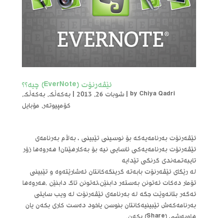
ئێڤه‌رنۆت (EverNote) چیه‌؟؟
Chiya Qadri
by
|
شوبات 26, 2013
|
بەکەڵک
,
بەکەڵک
,
کۆمپیوتەر
,
مۆبایل
ئێڤه‌رنۆت به‌رنامه‌یه‌که‌ بۆ نوسینی تێبینی ، به‌ڵام به‌رنامه‌ی
ئێڤه‌رنۆت به‌رنامه‌یه‌کی ئاسایی نیه‌ بۆ به‌کارهێنان! هه‌روه‌ها زۆر
تایبه‌تمه‌ندی گرنگی تێدایه‌
له‌ رێگای ئێڤه‌رنۆت بابه‌ته‌ گرینگه‌کانتان ئه‌شارێته‌وه‌ و تێبینی
تۆمار ده‌کات ئه‌تونن به‌سته‌ر دابنێن،ئه‌تونن تاگ دابنێن .هه‌روه‌ها
ئه‌گه‌ر بتانه‌وێت جگه‌ له‌ به‌رنامه‌ی ئێڤه‌رنۆت له‌ ویب سایتی
به‌رنامه‌که‌ش تێبینیه‌کانتان بنوسن یاخود ده‌ست کاری بکه‌ن یان
هاوبه‌شی (Share) بکه‌ن.