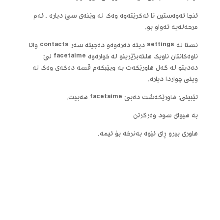
ئنجا ئه‌وه‌ستین تا ئه‌كرێته‌وه‌ وه‌ك له‌ وێنه‌ی سێ دیاره . ئه‌م
مرحه‌له‌یه‌ ته‌واو بو.
ئستا له‌ settings دیته‌ ده‌ره‌وه‌و ده‌چیته‌ سه‌ر contacts واتا
ناوه‌كانتان ناویك هلئه‌بژێرینو له‌ خواره‌وه‌ facetaime لێ
ده‌دیتو له‌ گه‌ل هاورێكه‌ت به‌ ویێبكه‌م قسه‌ ده‌كه‌ی وه‌ک له‌
وینی چواردا دیاره‌.
تێبینی: هاورێكه‌شت ده‌بێ facetaime هه‌بیت.
به‌ هیوای سود وه‌رگرتن
هاوری بیرو ڕای ئێوه‌ به‌نرخه‌ بؤ ئیمه‌.