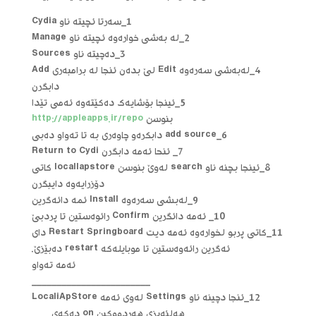
1_سه‌رتا ئچیته‌ ناو Cydia
2_له‌ به‌شی خواره‌وه‌ ئچیته‌ ناو Manage
3_ده‌چیته‌ ناو Sources
4_له‌به‌شی سه‌ره‌وه‌ Edit لێ بده‌ن ئنجا له‌ برامبه‌ری Add
دابگرن
5_ئینجا بۆشایه‌ك ده‌كێته‌وه‌ ئه‌می تێدا
بنوسن
http://appleapps.ir/repo
6_add source دابكره‌و چاوه‌ری به‌ تا ته‌واو ده‌بی
7_ ئنحا ئه‌مه‌ دابگرن Return to Cydi
8_ئینجا بچنه‌ ناو search له‌وێ بنوسن locallapstore كاتی
دۆزرایه‌وه‌ دایبگرن
9_له‌بشی سه‌ره‌وه‌ Install ئمه‌ دائه‌گرین
10_ ئه‌مه‌ دائگرین Confirm رائوه‌ستین تا پردبێ
11_كاتی پربو لخواره‌وه‌ ئه‌مه‌ دیت Restart Springboard دای
ئه‌گرین رائه‌وه‌ستین تا موبایله‌كه‌ restart ده‌بێزێ.
ئه‌مه‌ ته‌واو
________________________
12_ئنجا دچینه‌ ناو Settings له‌وی ئه‌مه‌ LocaliApStore
هه‌لئه‌بزی هه‌ردووكین on ده‌كه‌ی……