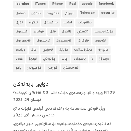
learning
iTunes
iPhone
iPad
google
facebook
security
Telegram
آموزش
ئاندرۆید
ئایفۆن
ئیمەیل
ئینتەرنێت
امنیت
بە کوردی
تلگرام
تۆڕی
خۆشەویست
زانستی
زانیاری
فایل
فۆلده‌ر
فیسبوک
فێربوون
فێرکاری
فەیسبووک
فەیسبوک
فەیس بوک
ماڵپەرە
مایکرۆسافت
مۆبایل
نەهێنی
هاک
ویندوز
ویندۆز
٧
پاسوۆرد
چات
چۆنیەتی
ڤیدیۆ
کورد
کوردستان
کوردی
کۆمپیوتەر
یاهو
دوایی بابه‌ته‌كان
RTOS چییە و ئایا چارەسەری کێشەکانی Wear OS ی گووگڵە؟
نیسان 29, 2025
ویڵ فۆرتی سەرسامە بە ڕزگارکردنی فیلمی کایۆت دژی
ئەکمی
نیسان 28, 2025
لە تاقیکردنەوەی کۆدنووسینەوە بۆ ستارتەپی ملیار دۆلاری،
ئەزموونی هەشت ساڵەی عەلی پەرتەوی سەرکەوتوو بوو