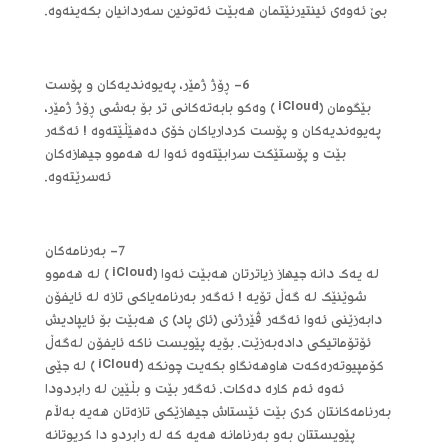
بێ ئه‌وه‌ی ئینتیرنێتمان هه‌بێت ئه‌تونین سه‌ردانیان بکه‌ینه‌وه‌.
6- ڕۆژ ژمێر، په‌یوه‌ندیه‌کان و پۆست
بێگومان (iCloud ) وه‌کو بابه‌ته‌کانی تر بۆ به‌شی ڕۆژ ژمێر،
په‌یوه‌ندیه‌کان و پۆست کرداریاکان خۆی ده‌هێڵێته‌وه‌ ! ئه‌گه‌ر
بێت و پۆستێکت سرابێته‌وه‌ ئه‌وا له‌ هه‌موو جیهازه‌کان
ئه‌سرێته‌وه‌.
7- به‌رنامه‌کان
له‌ یه‌ک دانه‌ جیهاز زیاترتان هه‌بێت ئه‌وا (iCloud ) له‌ هه‌موو
شوێنێک له‌ گه‌ڵ تۆیه‌ ! ئه‌گه‌ر به‌رنامه‌یاکی تازه‌ له‌ ئایفۆن
دابه‌زێنی ئه‌وا ئه‌گه‌ر ڤێرژنی (ئای پاد) ی هه‌بێت بۆ ئایپادیش
ئۆتۆماتیکی داده‌به‌زێت. بۆیه‌ پێویست ناکه‌ ئایفۆن له‌گه‌ڵ
کۆمپیوته‌ره‌که‌ت هاوهه‌نگاو بکه‌یت چونکه‌ (iCloud ) له‌ جێی
ئه‌وه‌ ئه‌م کاره‌ ده‌کات. ئه‌گه‌ر بێت و بڵێین له‌ رابردودا
به‌رنامه‌کانتان کری بێت ئێستاش جیهازێکی تازه‌تان هه‌یه‌ به‌ڵام
پێویستتان به‌و به‌رنامانه‌ هه‌یه‌ که‌ له‌ رابردو دا کریوتانه‌