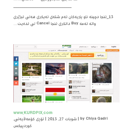
____________________________
13_ئنجا دچینه‌ ناو یاریه‌كان ئه‌م شته‌ی ئه‌یكری هه‌لی ئبژێری
واته‌ ئه‌مه‌ Buy دائكری ئنجا Cancel لی ئده‌یت…
www.KURDPIX.com
Chiya Qadri
by
|
شوبات 27, 2013
|
تۆڕی کۆمەڵایەتی
,
کوردپیکس