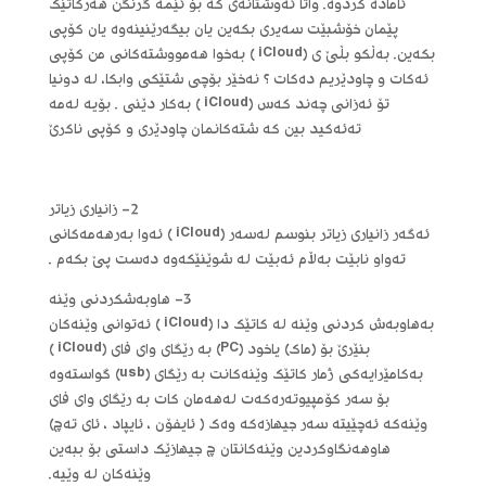
ئاماده‌ کردوه‌. واتا ئه‌وشتانه‌ی که‌ بۆ ئێمه‌ گرنگن هه‌رکاتێک
پێمان خۆشبێت سه‌یری بکه‌ین یان بیگه‌رێنینه‌وه‌ یان کۆپی
بکه‌ین. به‌ڵکو بڵێ ی (iCloud ) به‌خوا هه‌مووشته‌کانی من کۆپی
ئه‌کات و چاودێریم ده‌کات ؟ نه‌خێر بۆچی شتێکی وابکا، له‌ دونیا
تۆ ئه‌زانی چه‌ند که‌س (iCloud ) به‌کار دێنی . بۆیه‌ له‌مه‌
ته‌ئه‌کید بین که‌ شته‌کانمان چاودێری و کۆپی ناکرێ
2- زانیاری زیاتر
ئه‌گه‌ر زانیاری زیاتر بنوسم له‌سه‌ر (iCloud ) ئه‌وا به‌رهه‌مه‌کانی
ته‌واو نابێت به‌ڵام ئه‌بێت له‌ شوێنێکه‌وه‌ ده‌ست پێ بکه‌م .
3- هاوبه‌شکردنی وێنه‌
به‌هاوبه‌ش کردنی وێنه‌ له‌ کاتێک دا (iCloud ) ئه‌توانی وێنه‌کان
بنێرێ بۆ (ماک) یاخود (PC) به‌ رێگای وای فای (iCloud )
به‌کامێرایه‌کی ژمار کاتێک وێنه‌کانت به‌ رێگای (usb) گواسته‌وه‌
بۆ سه‌ر کۆمپیوته‌ره‌که‌ت له‌هه‌مان کات به‌ رێگای وای فای
وێنه‌که‌ ئه‌چێیته‌ سه‌ر جیهازه‌که‌ وه‌ک ( ئایفۆن ، ئایپاد ، ئای ته‌چ)
هاوهه‌نگاوکردین وێنه‌کانتان چ جیهازێک داستی بۆ ببه‌ین
وێنه‌کان له‌ وێیه‌.