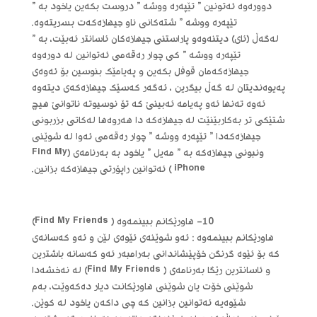
دووره‌وه‌ ئه‌تونین ” تێپه‌ره‌ ووشه‌ ” دروست بکه‌ین یاخود به‌ ”
تێپه‌ره‌ ووشه‌ ” شته‌کانی ناو جیهازه‌که‌ت بسریته‌وه‌.
له‌گه‌ڵ (ئای) دیتنه‌وه‌و پاراستنی جیهازه‌کان ئاسانتر ئه‌بێت، به‌ ”
تێپه‌ره‌ ووشه‌ ” کی چوار ره‌قه‌می ئه‌توانین له‌ دوره‌وه‌
جیهازه‌که‌مان قوفل بکه‌ین و په‌یامێک بنوسین بۆ ئه‌وه‌ی
په‌یوه‌ندیتان له‌ گه‌ڵ بیگرین ، ئه‌گه‌ر که‌سێک جیهازه‌که‌ی دیته‌وه‌
ئه‌وه‌ ته‌نها ئه‌و په‌یامه‌ ئه‌بینێ که‌ تۆ نوسیوته‌ ناتوانێ هیچ
شتێکی تر به‌کاربێنێت له‌ جیهازه‌که‌ دا هه‌روه‌ها له‌کاتی بزربونی
جیهازه‌که‌دا ” تێپه‌ره‌ ووشه‌ ” چوار ره‌قه‌می ئه‌وا له‌ شوێنی
ونبونی جیهازه‌که‌ به‌ ” مه‌یل ” یاخود به‌ به‌رنامه‌ی (Find My
iPhone ) ئه‌توانین راپۆرتی جیهازه‌که‌ بزانین.
10- هاورێکانم ببینمه‌وه‌ ( Find My Friends)
هاورێکانم ببینمه‌وه‌ : ئه‌و شوێنه‌ی ئێوه‌ی لێن و ئه‌و که‌سانه‌ی
که‌ بۆ ئێوه‌ گرنگن خۆپێشاندانی به‌رامبه‌ر ئه‌و که‌سانه‌ باشترین
و ئاسانترین رێگا به‌رنامه‌ی ( Find My Friends) له‌ نه‌خشه‌دا
شوێنی خۆت یان شوێنی هاورێکانت دیار ده‌که‌وێت، به‌م
شێوه‌یه‌ ئه‌توانین بزانین که‌ چی داکه‌ن یاخود له‌ کوێن.