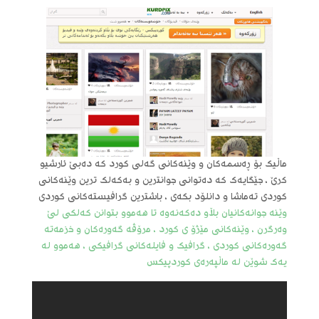
ماڵیک بۆ ڕەسمەکان و وێنەکانی گەلی کورد کە دەبێ ئارشیو
کرێ ، جێگایەک کە دەتوانی جوانترین و بەکەلک ترین وێنەکانی
کوردی تەماشا و دانلۆد بکەی ، باشترین گرافیستەکانی کوردی
وێنە جوانەکانیان بڵاو دەکەنەوە تا هەموو بتوانن کەلکی لێ
وەرگرن ، وێنەکانی مێژۆ ی کورد ، مرۆڤە گەورەکان و خزمەتە
گەورەکانی کوردی ، گرافیک و فایلەکانی گرافیکی ، هەموو لە
یەک شوێن لە ماڵپەرەی کوردپیکس