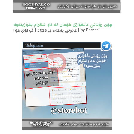
چۆن رۆباتی دڵخۆازی خۆمان لە ناو تلگرام بدۆزینەوە
Farzad
by
|
کانونی یەکەم 5, 2015
|
فێرکاری خێرا