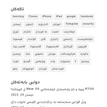
تاگه‌كان
learning
iTunes
iPhone
iPad
google
facebook
security
Telegram
آموزش
ئاندرۆید
ئایفۆن
ئیمەیل
ئینتەرنێت
امنیت
بە کوردی
تلگرام
تۆڕی
خۆشەویست
زانستی
زانیاری
فایل
فۆلده‌ر
فیسبوک
فێربوون
فێرکاری
فەیسبووک
فەیسبوک
فەیس بوک
ماڵپەرە
مایکرۆسافت
مۆبایل
نەهێنی
هاک
ویندوز
ویندۆز
٧
پاسوۆرد
چات
چۆنیەتی
ڤیدیۆ
کورد
کوردستان
کوردی
کۆمپیوتەر
یاهو
دوایی بابه‌ته‌كان
RTOS چییە و ئایا چارەسەری کێشەکانی Wear OS ی گووگڵە؟
نیسان 29, 2025
ویڵ فۆرتی سەرسامە بە ڕزگارکردنی فیلمی کایۆت دژی