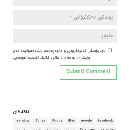
ناو، پۆستی ئەلیکترۆنی و ماڵپەڕەکەم پاشەکەوتبکە لەم
وێبگەڕە بۆ جاری داهاتوو کاتێک تێبینیم نووسی.
تاگه‌كان
learning
iTunes
iPhone
iPad
google
facebook