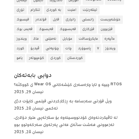
security
Telegram
آموزش
ئاندرۆید
ئایفۆن
ئیمەیل
ئینتەرنێت
امنیت
بە کوردی
تلگرام
تۆڕی
خۆشەویست
زانستی
زانیاری
فایل
فۆلده‌ر
فیسبوک
فێربوون
فێرکاری
فەیسبووک
فەیسبوک
فەیس بوک
ماڵپەرە
مایکرۆسافت
مۆبایل
نەهێنی
هاک
ویندوز
ویندۆز
٧
پاسوۆرد
چات
چۆنیەتی
ڤیدیۆ
کورد
کوردستان
کوردی
کۆمپیوتەر
یاهو
دوایی بابه‌ته‌كان
RTOS چییە و ئایا چارەسەری کێشەکانی Wear OS ی گووگڵە؟
نیسان 29, 2025
ویڵ فۆرتی سەرسامە بە ڕزگارکردنی فیلمی کایۆت دژی
ئەکمی
نیسان 28, 2025
لە تاقیکردنەوەی کۆدنووسینەوە بۆ ستارتەپی ملیار دۆلاری،
ئەزموونی هەشت ساڵەی عەلی پەرتەوی سەرکەوتوو بوو
نیسان 28, 2025