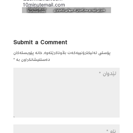
Submit a Comment
پۆستی ئەلیکترۆنییەکەت بڵاوناکرێتەوە.
خانە پێویستەکان
دەستنیشانکراون بە
*