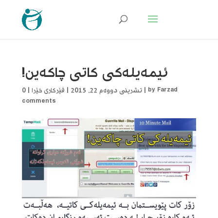
ئیمەیلەکی کاتی چاکەین!
Farzad
by
|
تشرینی دووەم 22, 2015
|
فێرکاری خێرا
|
0
comments