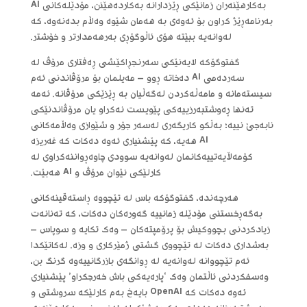
بەکارهێنەران زمانێکی ڕێزدارانە بەکاردەهێنن، مۆدێلەکانی AI
بەرنامەڕێژ کراون بۆ ئەوەی بە هەمان شێوە وەڵام بدەنەوە، کە
لەوانەیە ببێتە هۆی ئاڵوگۆڕی بەرهەمدارتر و خۆشتر.
گفتوگۆکە لایەنێکی سەرنجڕاکێشی ڕەفتاری مرۆڤ لە
سەردەمی AI دەخاتە ڕوو – مەیلمان بۆ مرۆڤاندنی ئەم
سیستەمانە و مامەڵەکردن لەگەڵیان بە ڕێزێکی مرۆڤانە. ئەمە
تەنها ڕەوشتبەرزییەکی پێویست نەکراو یان مرۆڤاندنێکی
نابەجێ نییە؛ بەڵکو کاریگەری لەسەر جۆر و شێوازی وەڵامەکانی
AI هەیە، کە پێشنیاری ئەوە دەکات کە غەریزە
کۆمەڵایەتییەکانمان لەوانەیە سوودی چاوەڕواننەکراوی لە
کارلێکی نێوان مرۆڤ و AI هەبێت.
هەرچەندە، گفتوگۆکە باس لە تێچووە ڕاستەقینەکانی
بەگەڕخستنی مۆدێلە زمانییە گەورەکان دەکات، کە تەنانەت
زیادکردنی بچووکیش بۆ پرۆمپتەکان – وەک تکایە و سوپاس –
بەشداری دەکات لە تێچووی گشتی ژمێرکاری و وزە. لەکاتێکدا
ئەم تێچووانە لەوانەیە لە ڕوانگەی بازرگانییەوە گرنگ بن،
وەسفکردنی ئاڵتمان وەک ‘پارەیەکی باش خەرجکراو’ پێشنیاری
ئەوە دەکات کە OpenAI بایەخ بەم کارلێکە سروشتی و