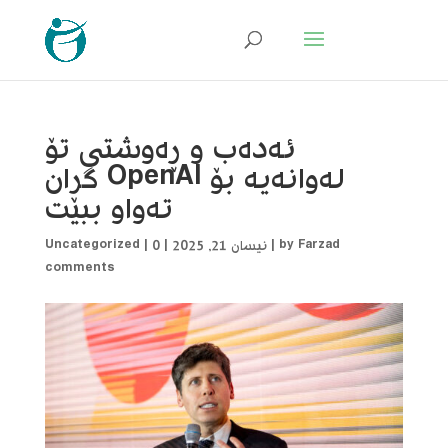
ئەدەب و ڕەوشتی تۆ
لەوانەیە بۆ OpenAI گران
تەواو ببێت
Farzad
by
|
نیسان 21, 2025
|
0
|
Uncategorized
comments