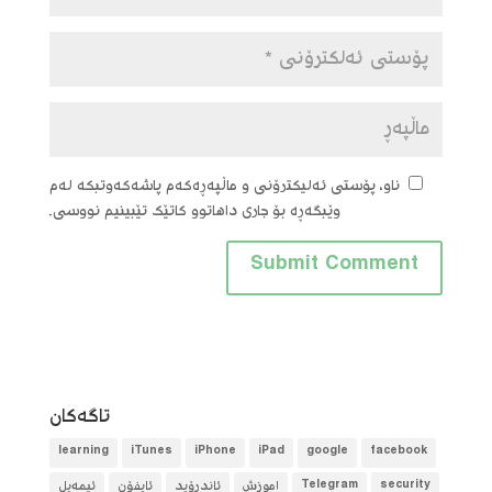
ناو، پۆستی ئەلیکترۆنی و ماڵپەڕەکەم پاشەکەوتبکە لەم
وێبگەڕە بۆ جاری داهاتوو کاتێک تێبینیم نووسی.
تاگه‌كان
learning
iTunes
iPhone
iPad
google
facebook
security
Telegram
آموزش
ئاندرۆید
ئایفۆن
ئیمەیل