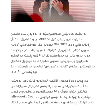
لە ئاشکراکردنێکی سەرسوڕهێنەردا لەلایەن سام ئاڵتمان
بەڕێوەبەری جێبەجێکاری OpenAI، ڕەوشتبەرزی لەگەڵ
ڕۆبۆتەکانی وەک ChatGPT بووەتە هۆی خەرجکردنی ‘دەیان
ملیۆن دۆلار’ لە تێچووی کارەبادا. ئەم بینینە سەرنجڕاکێشە
دوای ئەوە هات کە بەکارهێنەرێک لە X (کە پێشتر بە تویتەر
ناسرابوو) پرسیارێکی ئاسایی سەبارەت بە تێچووی ئەگەری
بەکارهێنانی وشەی ‘تکایە’ و ‘سوپاس’ لەلایەن بەکارهێنەران بۆ
مۆدێلەکانی AI کرد.
هەرچەندە وەڵامەکەی ئاڵتمان لەوانەیە گاڵتەئامێز بووبێت،
بەڵام گفتوگۆیەکی سەرنجڕاکێشی دەربارەی شێوازەکانی
کارلێکی نێوان مرۆڤ و AI دروستکردووە. بەگوێرەی کورت
بیڤەرز، بەڕێوەبەرێک لە تیمی دیزاینی Microsoft Copilot،
ئەم کارلێکە ڕەوشتبەرزانە مەبەستێکی کردارییان هەیە. کاتێک