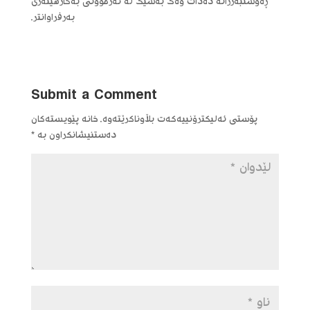
ڕەوشتبەرزانە دەدات وەک بەشێک لە ئەزموونی بەکارهێنەری
بەرفراوانتر.
Submit a Comment
پۆستی ئەلیکترۆنییەکەت بڵاوناکرێتەوە.
خانە پێویستەکان
دەستنیشانکراون بە
*