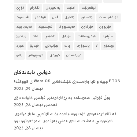
ئینتەرنێت
امنیت
بە کوردی
تلگرام
تۆڕی
خۆشەویست
زانستی
زانیاری
فایل
فۆلده‌ر
فیسبوک
فێربوون
فێرکاری
فەیسبووک
فەیسبوک
فەیس بوک
ماڵپەرە
مایکرۆسافت
مۆبایل
نەهێنی
هاک
ویندوز
ویندۆز
٧
پاسوۆرد
چات
چۆنیەتی
ڤیدیۆ
کورد
کوردستان
کوردی
کۆمپیوتەر
یاهو
دوایی بابه‌ته‌كان
RTOS چییە و ئایا چارەسەری کێشەکانی Wear OS ی گووگڵە؟
نیسان 29, 2025
ویڵ فۆرتی سەرسامە بە ڕزگارکردنی فیلمی کایۆت دژی
ئەکمی
نیسان 28, 2025
لە تاقیکردنەوەی کۆدنووسینەوە بۆ ستارتەپی ملیار دۆلاری،
ئەزموونی هەشت ساڵەی عەلی پەرتەوی سەرکەوتوو بوو
نیسان 28, 2025