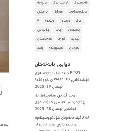
فەیسبوک
فەیس بوک
ماڵپەرە
مایکرۆسافت
مۆبایل
نەهێنی
هاک
ویندوز
ویندۆز
٧
پاسوۆرد
چات
چۆنیەتی
ڤیدیۆ
کورد
کوردستان
کوردی
کۆمپیوتەر
یاهو
دوایی بابه‌ته‌كان
RTOS چییە و ئایا چارەسەری
کێشەکانی Wear OS ی گووگڵە؟
نیسان 29, 2025
ب
ڤی
ویڵ فۆرتی سەرسامە بە
ڕزگارکردنی فیلمی کایۆت دژی
ئەکمی
نیسان 28, 2025
لە تاقیکردنەوەی کۆدنووسینەوە
بۆ ستارتەپی ملیار دۆلاری،
بەرهە