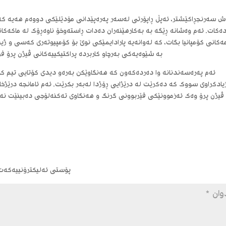
ش سەرنجڕاکێشتر، ئەپڵ ڕاپۆرتی لەسەر پەرەپێدانی مۆدێلێکی دووەم هەیە کە
ەکات. ئەم وەشانە ڕێگە بە بەکارهێنەران دەدات ڕاستەوخۆ ناوەڕۆک لە ماکەکا
مەکانی کۆمپانیا بگات، کە لەوانەیە پارادایمێکی نوێ بۆ کۆمپیوتەری کەسی و ژ
بە شێوەیەکی بەرچاو کاربردە پراکتیکییەکانی ڤیژن پرۆ فرا
ئەم پەرەسەندنانە وا دەردەکەون کە هەنگاوێکن بەرەو دیدی کۆتایی تیم ک
یادکراوی سووک کە دەکرێت لە درێژایی ڕۆژدا لەبەر بکرێت. ئەم ئامانجە درێژخا
ڤیژن پرۆ وەک ئەزموونێکی فێربوونی گرنگ و هەنگاوی تەکنەلۆجی دەبینێت نەک
پۆستی ئەلیکترۆنییەکەت ب