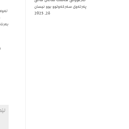
ئەزموونی هەشت ساڵەی عەلی
پەرتەوی سەرکەوتوو بوو
نیسان
لەوە
28, 2025
د
بەرنا
ز