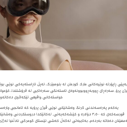
ەپێی ڕاپۆرتە نوێیەکانی مارک گورمان لە بلومبێرگ، ئەپڵ ئاڕاستەیەکی نوێی بوێ
ژن پرۆ. سەرەڕای ڕووبەڕووبوونەوەی ئاستەنگی سەرەتایی لە فرۆشتندا، کۆمپان
خواستەکانی واقیعی تێکەڵاوی دەکاتەوە 
یەکەم پەرەسەندنی گرنگ وەشانێکی نوێی ڤیژن پرۆیە کە ئامانجی چارەس
قورسەکەی کە ٣،٥٠٠ دۆلارە و کێشەکەیەتی. لەکاتێکدا دروستکردنی 
مهێنان دەخاتە بەردەم، بەتایبەتی لەگەڵ کەشی ئێستای گومرگی نادڵنیا لەژێر 