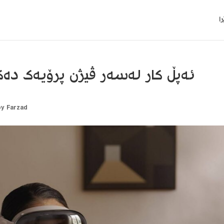
ا
ئەپڵ کار لەسەر ڤیژن پرۆیەک دەک
by
Farzad