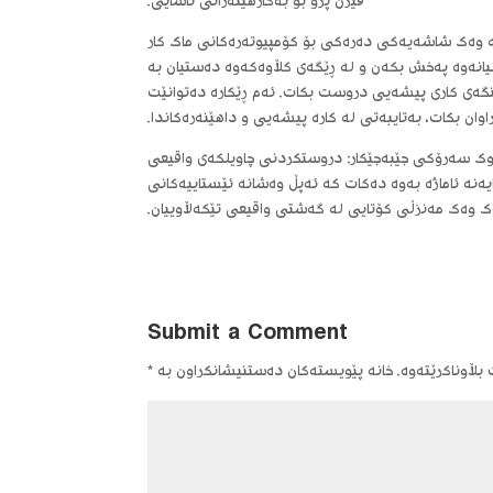
ڤیژن پرۆ بۆ بەکارهێنەرانی ئاسایی.
 وەک شاشەیەکی دەرەکی بۆ کۆمپیوتەرەکانی ماک کار
نیانەوە پەخش بکەن و لە ڕێگەی کڵاوەکەوە دەستیان بە
ینگەی کاری پیشەیی دروست بکات. ئەم ڕێکارە دەتوانێت
وان بکات، بەتایبەتی لە کارە پیشەیی و داهێنەرەکاندا.
وک سەرۆکی جێبەجێکار: دروستکردنی چاویلکەی واقیعی
یەنە ئاماژە بەوە دەکات کە ئەپڵ وەشانە ئێستاییەکانی
 وەک مەنزڵی کۆتایی لە گەشتی واقیعی تێکەڵاوییان.
Submit a Comment
ڵاوناکرێتەوە.
خانە پێویستەکان دەستنیشانکراون بە
*