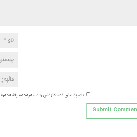
ناو، پۆستی ئەلیکترۆنی و ماڵپەڕەکەم پاشەکەوتبک