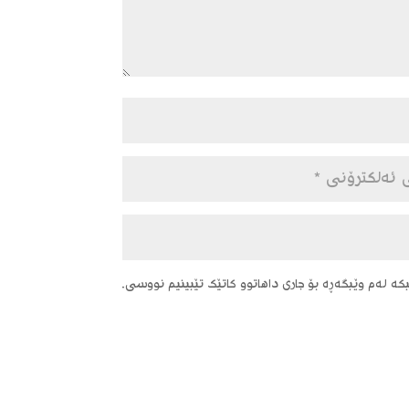
ە لەم وێبگەڕە بۆ جاری داهاتوو کاتێک تێبینیم نووسی.