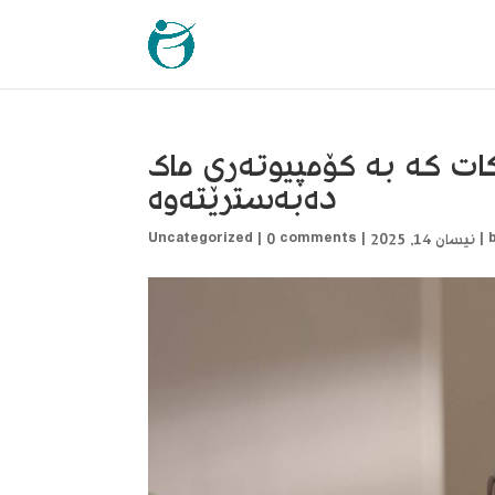
ات کە بە کۆمپیوتەری ماک
دەبەسترێتەوە
|
نیسان 14, 2025
|
0 comments
|
Uncategorized