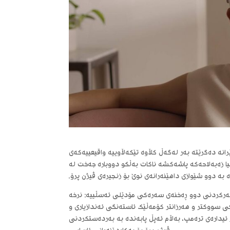
رانە دەگرێتە بەر لەگەڵ کڵاوە تێکەڵاوییە واقیعییەکەی
یا زەبەلاحەکە پاشەکشە ناکات بەڵکو دووبارە جەخت لە
بە دوو شێوازی داهێنەرانەی نوێ بۆ زنجیرەی ڤیژن پرۆ.
ەرکردنی دوو ڕەخنەی سەرەکی مۆدێلی ئەسڵییە: نرخە
وەشانێکی سووکتر و هەرزانتر کۆمەڵێک ئاستەنگی ئەندازیاری و
ئیدارەی ترەمپ، بەڵام ئەپڵ پابەندە بە بەردەستکردنی