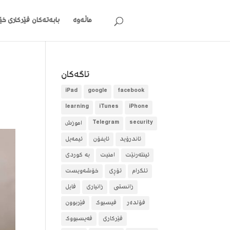
ماڵەوە
بابەتەکان
فێرکاری خێر
تاگه‌كان
iPad
google
facebook
learning
iTunes
iPhone
security
Telegram
آموزش
ئاندرۆید
ئایفۆن
ئیمەیل
ئینتەرنێت
امنیت
بە کوردی
تلگرام
تۆڕی
خۆشەویست
زانستی
زانیاری
فایل
فۆلده‌ر
فیسبوک
فێربوون
فێرکاری
فەیسبووک