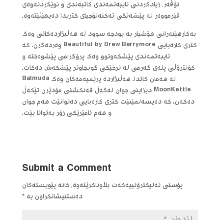
ئۆڤەر. زیادکردنی تایبەتمەندی کاتبەندی و نوێکردنەوەی
فێرمووەر لە پێشەنگی تەکنەلۆجیای کتریدا دەیهێڵێتەوە.
بەکارهێنەرانی هۆشیار بە بودجە سوود لە هەڵبژاردەکانی وەک
کتری کارەبایی Beautiful by Drew Barrymore وەردەگرن، کە
تایبەتمەندی پێشکەوتوو وەک پرۆگرامی پێشوەختە و
کۆنترۆڵی پلەی گەرمی لە نرخێکی گونجاوتر پێشکەش دەکات.
لە هەمان کاتدا، هەڵبژاردە پرێمیەمەکان وەک Balmuda
MoonKettle دیزاینی جوان لەگەڵ فەنکشنی مۆدێرن تێکەڵ
دەکەن، کە دەیسەلمێنێت کتری کارەبایی دەتوانێت هەم جوان
و هەم ئامێرێکی زۆر بەتوانا بێت.
Submit a Comment
پۆستی ئەلیکترۆنییەکەت بڵاوناکرێتەوە.
خانە پێویستەکان
دەستنیشانکراون بە
*