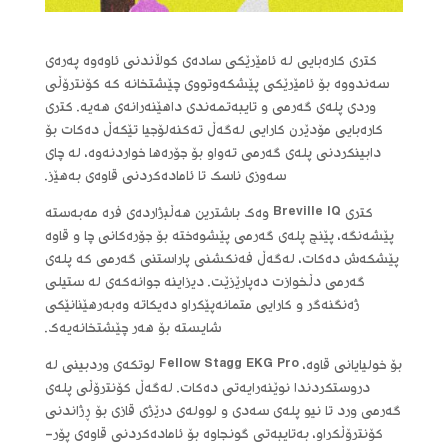
کتری کارەبایی لە ئامێرێکی سادەی کوڵاندنی ئاوەوە پەرەی
سەندووە بۆ ئامێرێکی پێشکەوتووی چێشتخانە کە کۆنترۆڵی
وردی پلەی گەرمی و تایبەتمەندی داهێنەرانەی هەیە. کتری
کارەبایی مۆدێرن کارایی لەگەڵ تەکنەلۆجیا تێکەڵ دەکات بۆ
دابینکردنی پلەی گەرمی تەواو بۆ جۆرەها خواردنەوە، لە چای
سەوزی ناسک تا ئامادەکردنی قاوەی بەهێز.
کتری Breville IQ وەک باشترین هەڵبژاردەی فرە مەبەستە
پێشەنگە، پێنج پلەی گەرمی پێشوەختە بۆ جۆرەکانی چا و قاوە
پێشکەش دەکات، لەگەڵ فەنکشنی پاراستنی گەرمی کە پلەی
گەرمی دڵخوازت دەپارێزێت. دیزاینە جوانەکەی لە ستیلی
ژەنگنەگر و کارایی متمانەپێکراو دەیکاتە وەبەرهێنانێکی
شایستە بۆ هەر چێشتخانەیەک.
بۆ خولیایانی قاوە، Fellow Stagg EKG Pro لوتکەی وردبینی لە
دروستکردندا نوێنەرایەتی دەکات. لەگەڵ کۆنترۆڵی پلەی
گەرمی ورد تا نیو پلەی سەدی و لوولەی درێژی قازی بۆ ڕژاندنی
کۆنترۆڵکراو، بەتایبەتی گونجاوە بۆ ئامادەکردنی قاوەی پۆر-