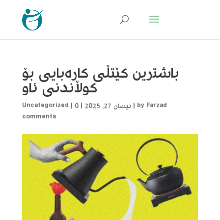
باشترین کێتڵی کارەبایی بۆ
کوڵاندنی ئاو
Farzad
by
|
نیسان 27, 2025
|
0
|
Uncategorized
comments