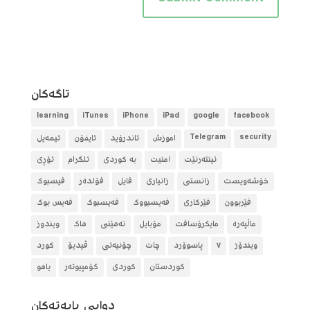
تاگه‌كان
learning
iTunes
iPhone
iPad
google
facebook
security
Telegram
آموزش
ئاندرۆید
ئایفۆن
ئیمەیل
ئینتەرنێت
امنیت
بە کوردی
تلگرام
تۆڕی
خۆشەویست
زانستی
زانیاری
فایل
فۆلده‌ر
فیسبوک
فێربوون
فێرکاری
فەیسبووک
فەیسبوک
فەیس بوک
ماڵپەرە
مایکرۆسافت
مۆبایل
نەهێنی
هاک
ویندوز
ویندۆز
٧
پاسوۆرد
چات
چۆنیەتی
ڤیدیۆ
کورد
کوردستان
کوردی
کۆمپیوتەر
یاهو
دوایی بابه‌ته‌كان