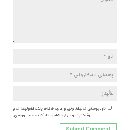
ناو، پۆستی ئەلیکترۆنی و ماڵپەڕەکەم پاشەکەوتبکە لەم
وێبگەڕە بۆ جاری داهاتوو کاتێک تێبینیم نووسی.