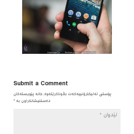
Submit a Comment
پۆستی ئەلیکترۆنییەکەت بڵاوناکرێتەوە.
خانە پێویستەکان
دەستنیشانکراون بە
*