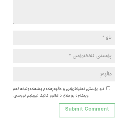
ناو، پۆستی ئەلیکترۆنی و ماڵپەڕەکەم پاشەکەوتبکە لەم
وێبگەڕە بۆ جاری داهاتوو کاتێک تێبینیم نووسی.