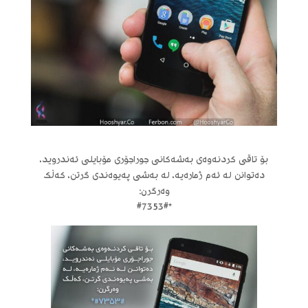
بۆ تاقی کردنەوەی بەشەکانی جوراجۆری مۆبایلی ئەندروید،
دەتوانن لە ئەم ژمارەیە، لە بەشی پەیوەندی گرتن، کەڵک
وەرگرن:
*#7353#