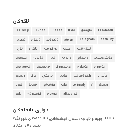
تاگه‌كان
learning
iTunes
iPhone
iPad
google
facebook
security
Telegram
آموزش
ئاندرۆید
ئایفۆن
ئیمەیل
ئینتەرنێت
امنیت
بە کوردی
تلگرام
تۆڕی
خۆشەویست
زانستی
زانیاری
فایل
فۆلده‌ر
فیسبوک
فێربوون
فێرکاری
فەیسبووک
فەیسبوک
فەیس بوک
ماڵپەرە
مایکرۆسافت
مۆبایل
نەهێنی
هاک
ویندوز
ویندۆز
٧
پاسوۆرد
چات
چۆنیەتی
ڤیدیۆ
کورد
کوردستان
کوردی
کۆمپیوتەر
یاهو
دوایی بابه‌ته‌كان
RTOS چییە و ئایا چارەسەری کێشەکانی Wear OS ی گووگڵە؟
نیسان 29, 2025