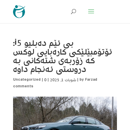
بی ئێم دەبلیو i5:
ئۆتۆمبێلێکی کارەبایی لوکس
کە زۆربەی شتەکانی بە
دروستی ئەنجام داوە
Farzad
by
|
شوبات 1, 2025
|
0
|
Uncategorized
comments