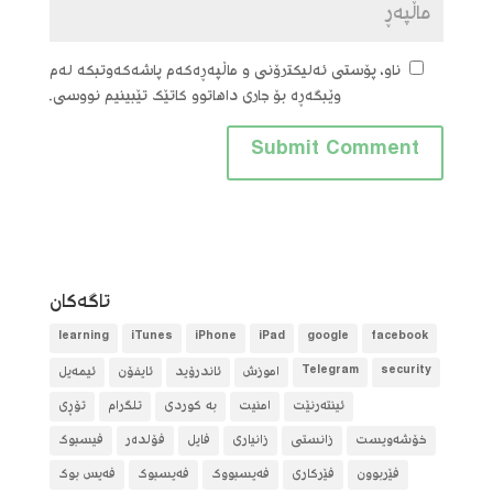
ناو، پۆستی ئەلیکترۆنی و ماڵپەڕەکەم پاشەکەوتبکە لەم
وێبگەڕە بۆ جاری داهاتوو کاتێک تێبینیم نووسی.
تاگه‌كان
learning
iTunes
iPhone
iPad
google
facebook
security
Telegram
آموزش
ئاندرۆید
ئایفۆن
ئیمەیل
ئینتەرنێت
امنیت
بە کوردی
تلگرام
تۆڕی
خۆشەویست
زانستی
زانیاری
فایل
فۆلده‌ر
فیسبوک
فێربوون
فێرکاری
فەیسبووک
فەیسبوک
فەیس بوک