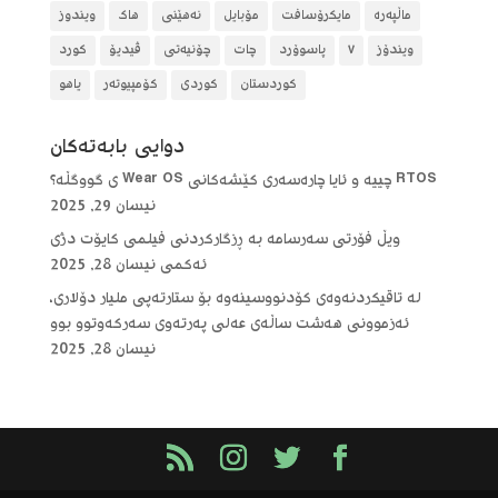
ماڵپەرە
مایکرۆسافت
مۆبایل
نەهێنی
هاک
ویندوز
ویندۆز
٧
پاسوۆرد
چات
چۆنیەتی
ڤیدیۆ
کورد
کوردستان
کوردی
کۆمپیوتەر
یاهو
دوایی بابه‌ته‌كان
RTOS چییە و ئایا چارەسەری کێشەکانی Wear OS ی گووگڵە؟
نیسان 29, 2025
ویڵ فۆرتی سەرسامە بە ڕزگارکردنی فیلمی کایۆت دژی
ئەکمی
نیسان 28, 2025
لە تاقیکردنەوەی کۆدنووسینەوە بۆ ستارتەپی ملیار دۆلاری،
ئەزموونی هەشت ساڵەی عەلی پەرتەوی سەرکەوتوو بوو
نیسان 28, 2025