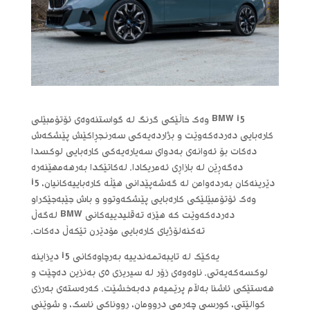
BMW i5 وەک خاڵێکی گرنگ لە گواستنەوەی ئۆتۆمبێلی
کارەبایی دەردەکەوێت و بژاردەیەکی سەرنجڕاکێش پێشکەش
دەکات بۆ ئەوانەی بەدوای سەیارەیەکی کارەبایی لوکسدا
دەگەڕێن لە بازاڕی ئەمریکادا. لەکاتێکدا بەرهەمهێنەرە
دێرینەکان بەردەوامن لە گەشەپێدانی هێڵە کارەباییەکانیان، i5
وەک ئۆتۆمبێلێکی کارەبایی پێشکەوتوو و باش جێبەجێکراو
دەردەکەوێت کە هێزە تەقلیدییەکانی BMW لەگەڵ
تەکنەلۆژیای کارەبایی مۆدێرن تێکەڵ دەکات.
یەکێک لە تایبەتمەندییە بەرچاوەکانی i5 دیزاینە
لوکسەکەیەتی. ناوەوەی زۆر لە سیریزی ٥ی بەنزین دەچێت و
هەستێکی ئاشنا بەڵام پرێمیەم دەبەخشێت. کەرەستەی بەرزی
کوالێتی، کورسی چەرمی دروومان، ڕووناکی ناسک، و شوێنی