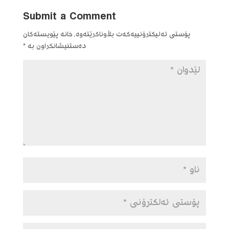
Submit a Comment
پۆستی ئەلیکترۆنییەکەت بڵاوناکرێتەوە.
خانە پێویستەکان
دەستنیشانکراون بە
*