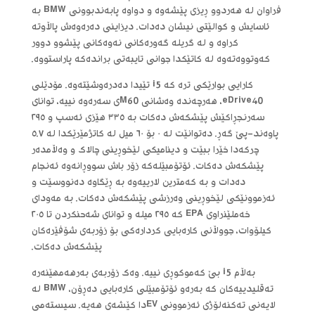
فراوان لە هەردوو ڕیزی پێشەوە و دواوە پابەندبوونی BMW بە
ئاسایش و کوالێتی نیشان دەدات. دیزاینی دەرەوەش پاڵاوتە
کراوە و لە گریلە گەورەکانی نەوەکانی پێشوو دوور
کەوتووەتەوە لە کاتێکدا جوانی تایبەتی براندەکە پاراستووە.
کارایی بوارێکی ترە کە i5 تێیدا دەدرەوشێتەوە. مۆدێلی
eDrive40، هەرچەندە وەشانی M60ی سەرەوە نییە، توانای
سەرنجڕاکێش پێشکەش دەکات بە ٣٣٥ هێزی ئەسپ و ٢٩٥
پاوەند-پێ گەڕ. دەتوانێت لە ٠ بۆ ٦٠ میل لە کاتژمێرێکدا لە ٥.٧
چرکەدا خێرا ببێت و دینامیکی لێخوڕینی چالاک و وەڵامدەر
پێشکەش دەکات. ئۆتۆمبێلەکە زۆر باش سووڕانەوە ئەنجام
دەدات و بە کەمترین لارییەوە بە ڕێگاوە دەنووسێت و
ئەزموونێکی لێخوڕینی وەرزشی پێشکەش دەکات. بە مەودای
خەملێنراوی EPA کە ٢٩٥ میلە و توانای شەحنکردن تا ٢٠٥
کیلۆوات، جووڵانی کارەبایی کردارەکی بۆ زۆربەی شۆفێرەکان
پێشکەش دەکات.
بەڵام i5 بێ کەموکوڕی نییە. وەک زۆربەی بەرهەمهێنەرە
تەقلیدییەکان کە بەرەو ئۆتۆمبێلی کارەبایی دەڕۆن، BMW لە
لایەنی تەکنەلۆژی ئەزموونی EVدا کێشەی هەیە. سیستەمی