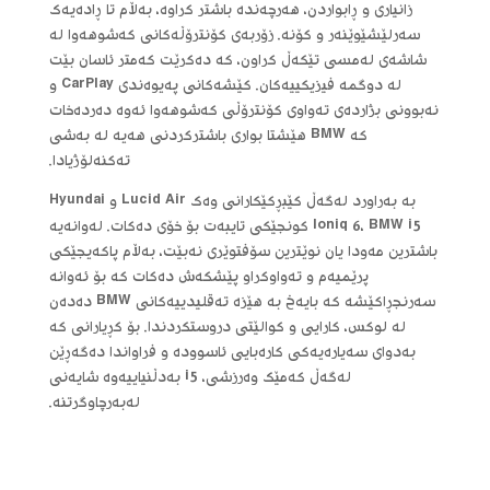
زانیاری و ڕابواردن، هەرچەندە باشتر کراوە، بەڵام تا ڕادەیەک
سەرلێشێوێنەر و کۆنە. زۆربەی کۆنترۆڵەکانی کەشوهەوا لە
شاشەی لەمسی تێکەڵ کراون، کە دەکرێت کەمتر ئاسان بێت
لە دوگمە فیزیکییەکان. کێشەکانی پەیوەندی CarPlay و
نەبوونی بژاردەی تەواوی کۆنترۆڵی کەشوهەوا ئەوە دەردەخات
کە BMW هێشتا بواری باشترکردنی هەیە لە بەشی
تەکنەلۆژیادا.
بە بەراورد لەگەڵ کێبڕکێکارانی وەک Lucid Air و Hyundai
Ioniq 6، BMW i5 کونجێکی تایبەت بۆ خۆی دەکات. لەوانەیە
باشترین مەودا یان نوێترین سۆفتوێری نەبێت، بەڵام پاکەیجێکی
پرێمیەم و تەواوکراو پێشکەش دەکات کە بۆ ئەوانە
سەرنجڕاکێشە کە بایەخ بە هێزە تەقلیدییەکانی BMW دەدەن
لە لوکس، کارایی و کوالێتی دروستکردندا. بۆ کڕیارانی کە
بەدوای سەیارەیەکی کارەبایی ئاسوودە و فراواندا دەگەڕێن
لەگەڵ کەمێک وەرزشی، i5 بەدڵنیاییەوە شایەنی
لەبەرچاوگرتنە.