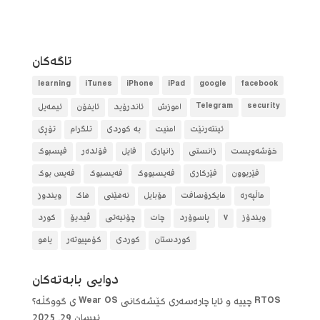
تاگه‌كان
learning
iTunes
iPhone
iPad
google
facebook
security
Telegram
آموزش
ئاندرۆید
ئایفۆن
ئیمەیل
ئینتەرنێت
امنیت
بە کوردی
تلگرام
تۆڕی
خۆشەویست
زانستی
زانیاری
فایل
فۆلده‌ر
فیسبوک
فێربوون
فێرکاری
فەیسبووک
فەیسبوک
فەیس بوک
ماڵپەرە
مایکرۆسافت
مۆبایل
نەهێنی
هاک
ویندوز
ویندۆز
٧
پاسوۆرد
چات
چۆنیەتی
ڤیدیۆ
کورد
کوردستان
کوردی
کۆمپیوتەر
یاهو
دوایی بابه‌ته‌كان
RTOS چییە و ئایا چارەسەری کێشەکانی Wear OS ی گووگڵە؟
نیسان 29, 2025