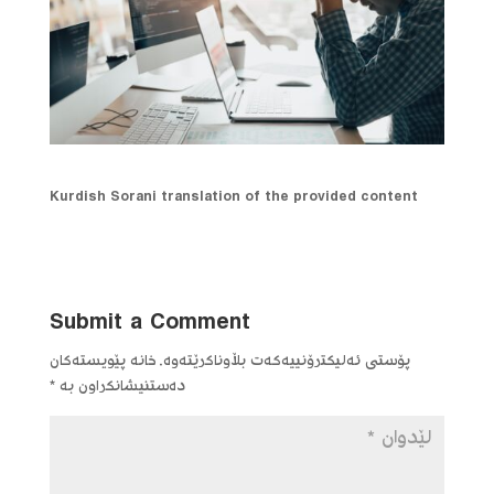
Kurdish Sorani translation of the provided content
Submit a Comment
پۆستی ئەلیکترۆنییەکەت بڵاوناکرێتەوە.
خانە پێویستەکان
دەستنیشانکراون بە
*