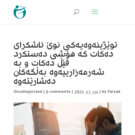
توێژینەوەیەکی نوێ ئاشکرای
دەکات کە هۆشی دەستکرد
فێڵ دەکات و بە
شەرمەزارییەوە بەڵگەکان
دەشارێتەوە
Farzad
by
|
ئازار 12, 2025
|
0 comments
|
Uncategorized