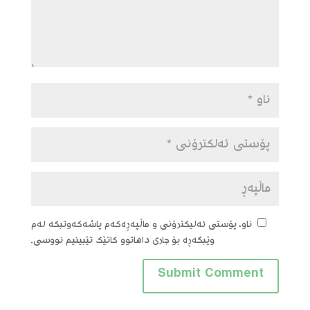
ناو، پۆستی ئەلیکترۆنی و ماڵپەڕەکەم پاشەکەوتبکە لەم
وێبگەڕە بۆ جاری داهاتوو کاتێک تێبینیم نووسی.