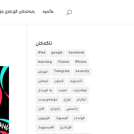
ماڵەوە
بابەتەکان
فێرکاری خێر
تاگه‌كان
iPad
google
facebook
learning
iTunes
iPhone
security
Telegram
آموزش
ئاندرۆید
ئایفۆن
ئیمەیل
ئینتەرنێت
امنیت
بە کوردی
تلگرام
تۆڕی
خۆشەویست
زانستی
زانیاری
فایل
فۆلده‌ر
فیسبوک
فێربوون
فێرکاری
فەیسبووک