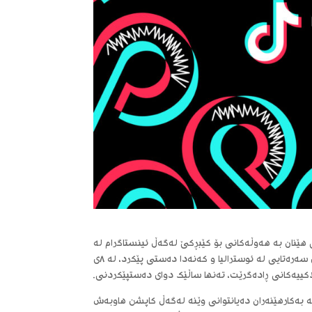
هێنان بە هەوڵەکانی بۆ کێبڕکێ لەگەڵ ئینستاگرام لە
بواری هاوبەشکردنی وێنەدا. پلاتفۆرمەکە، کە لە نیسانی ٢٠٢٤ لەگەڵ تاقیکردنەوەی سەرەتایی لە ئوسترالیا و کەنەدا دەستی پێکرد، لە ٨ی
کە بەکارهێنەران دەیانتوانی وێنە لەگەڵ کاپشن هاوبەش