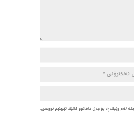
ە لەم وێبگەڕە بۆ جاری داهاتوو کاتێک تێبینیم نووسی.