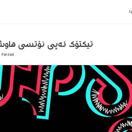
ا
تیکتۆک ئەپی نۆتسی هاوشێ
y
Farzad