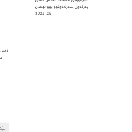
ئەزموونی هەشت ساڵەی عەلی
پەرتەوی سەرکەوتوو بوو
نیسان
28, 2025
ئەم د