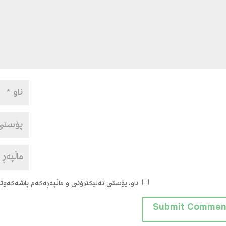
ناو، پۆستی ئەلیکترۆنی و ماڵپەڕەکەم پاشەکەوتبک