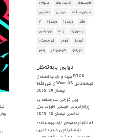
فەیسبوک
فەیس بوک
ماڵپەرە
مایکرۆسافت
مۆبایل
نەهێنی
هاک
ویندوز
ویندۆز
٧
پاسوۆرد
چات
چۆنیەتی
ڤیدیۆ
کورد
کوردستان
کوردی
کۆمپیوتەر
یاهو
دوایی بابه‌ته‌كان
RTOS چییە و ئایا چارەسەری
کێشەکانی Wear OS ی گووگڵە؟
نیسان 29, 2025
ویڵ فۆرتی سەرسامە بە
ڕزگارکردنی فیلمی کایۆت دژی
تیک
ئەکمی
نیسان 28, 2025
لە تاقیکردنەوەی کۆدنووسینەوە
بۆ ستارتەپی ملیار دۆلاری،
نۆ