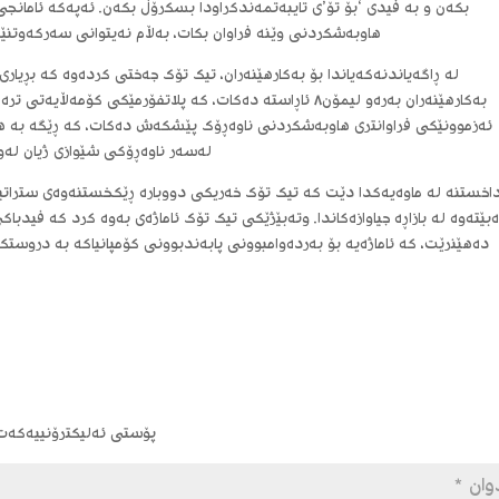
بکەن و بە فیدی ‘بۆ تۆ’ی تایبەتمەندکراودا بسکرۆڵ بکەن. ئەپەکە ئامانجی
هاوبەشکردنی وێنە فراوان بکات، بەڵام نەیتوانی سەرکەوتنێکی
لە ڕاگەیاندنەکەیاندا بۆ بەکارهێنەران، تیک تۆک جەختی کردەوە کە بڕیاری
ئەزموونێکی فراوانتری هاوبەشکردنی ناوەڕۆک پێشکەش دەکات، کە ڕێگە بە ه
لەسەر ناوەڕۆکی شێوازی ژیان لەوان
اخستنە لە ماوەیەکدا دێت کە تیک تۆک خەریکی دووبارە ڕێکخستنەوەی ستراتیژیی
دەهێنرێت، کە ئاماژەیە بۆ بەردەوامبوونی پابەندبوونی کۆمپانیاکە بە دروس
پۆستی ئەلیکترۆنییەکەت ب