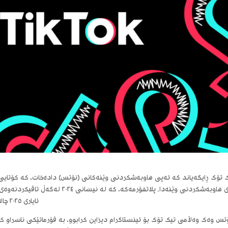
 تۆک ڕایگەیاند کە ئەپی هاوبەشکردنی وێنەکانی (نۆتس) دادەخات، کە کۆتایی 
ئایاری ٢٠٢٥ چالاکییەکانی ڕادەگرێت، تەنها ساڵێک دوای دەستپێکردنی.
تس وەک وەڵامی تیک تۆک بۆ ئینستاگرام دیزاین کرابوو، بە فۆرماتێکی ناسراو 