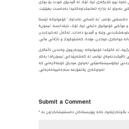
 ئەوە بوو کاریگەری تیک تۆک لە ڤیدیۆی کورت بۆ بواری
 بەرچاو لە بازاڕە ئامانجکراوەکانیدا بەدەست بهێنێت.
 داخستنی نۆتس ‘بە ئاسانی نەدراوە.’ کۆمپانیاکە ئێستا
بەکارهێنەران بەرەو لیمۆن٨ ئاڕاستە دەکات، کە پلاتفۆرمێکی کۆمەڵایەتی ترە و موڵکی کۆمپانیای دایکی تیک تۆک، بایتدانسە. لیمۆن٨
اوبەشکردنی وێنە و ڤیدیۆ دەدات، لەگەڵ تەرکیزکردن
ە جوانکاری، خواردن، مۆدە، گەشتوگوزار و ئاژەڵی ماڵی.
ە، لە کاتێکدا کۆمپانیاکە ڕووبەڕووی چەندین ئاڵنگاری
دەبێتەوە لە بازاڕە جیاوازەکاندا. وتەبێژێکی تیک تۆک ئاماژەی بەوە کرد کە فیدباکی تاقیکردنەوەی نۆتس لە گەشەپێدانی لیمۆن٨دا بەکار
تکردنی ئیکۆسیستەمێکی تەواوی میدیای کۆمەڵایەتی کە
تەواوکەری پلاتفۆرمە سەرەکییەکەیەتی.
Submit a Comment
ڵاوناکرێتەوە.
خانە پێویستەکان دەستنیشانکراون بە
*