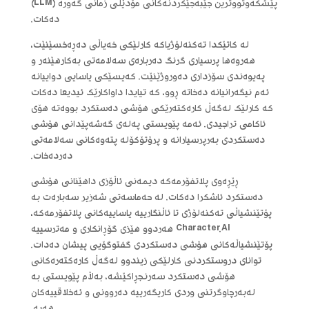
پێشکەوتووترین جێبەجێکردنەکانی مۆدێلی زمانی گەورە (LLM)
دەکات.
لە کاتێکدا تەکنەلۆژیاکە کارلێکی خەیاڵی دەڕەخسێنێت،
هەروەها پرسیاری گرنگ دەربارەی سەلامەتی بەکارهێنەر و
پەیوەندی سۆزداری دەوروژێنێت. کەیسێکی یاسایی دواییانە
ئەم نیگەرانیانە دەخاتە ڕوو، کە تیایدا داواکارێک ئیدیعا دەکات
کە کارلێک لەگەڵ کارەکتەرێکی هۆشی دەستکرد بووەتە هۆی
ئاکامی تراجیدی. ئەمە پێویستی پەلەی گەشەپێدانی هۆشی
دەستکردی بەرپرسیارانە و پرۆتۆکۆلە پتەوەکانی سەلامەتی
دەردەخات.
ڕێڕەوی پلاتفۆرمەکە دیمەنی ئاڵۆزی داهێنانی هۆشی
دەستکرد ئاشکرا دەکات. لە حەماسەتی شەزیر سەبارەت بە
پۆتێنشیاڵی تەکنەلۆژی تا ئاڵنگارییە یاساییەکانی پلاتفۆرمەکە،
Character.AI هەردوو هێزی گۆڕانکاری و مەترسییە
پۆتێنشیاڵەکانی هۆشی دەستکردی گفتوگۆیی پیشان دەدات.
توانای دروستکردنی کارلێکی زیندوو لەگەڵ کارەکتەرەکانی
هۆشی دەستکرد سەرنجڕاکێشە، بەڵام پێویستی بە
لەبەرچاوگرتنی وردی کاریگەرییە دەروونی و ئەخلاقییەکان