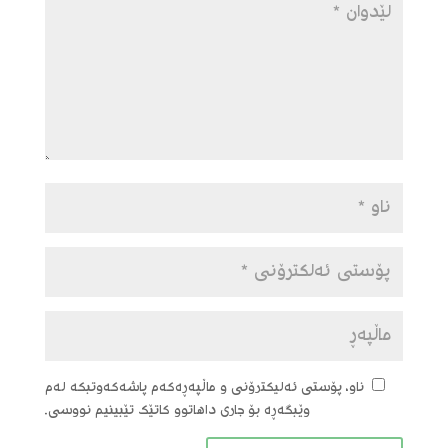
ناو، پۆستی ئەلیکترۆنی و ماڵپەڕەکەم پاشەکەوتبکە لەم
وێبگەڕە بۆ جاری داهاتوو کاتێک تێبینیم نووسی.