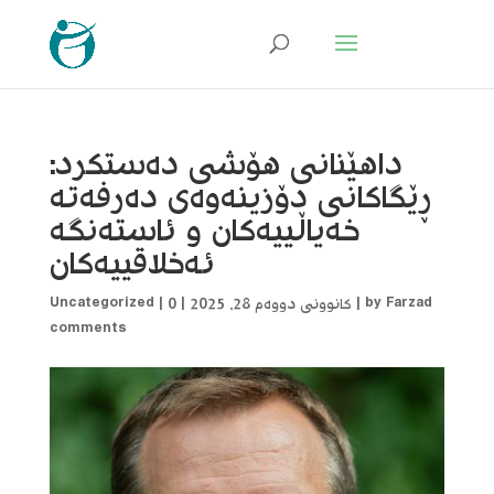
داهێنانی هۆشی دەستکرد:
ڕێگاکانی دۆزینەوەی دەرفەتە
خەیاڵییەکان و ئاستەنگە
ئەخلاقییەکان
Farzad
by
|
کانوونی دووەم 28, 2025
|
0
|
Uncategorized
comments