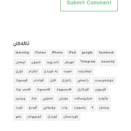
تاگه‌كان
learning
iTunes
iPhone
iPad
google
facebook
security
Telegram
آموزش
ئاندرۆید
ئایفۆن
ئیمەیل
ئینتەرنێت
امنیت
بە کوردی
تلگرام
تۆڕی
خۆشەویست
زانستی
زانیاری
فایل
فۆلده‌ر
فیسبوک
فێربوون
فێرکاری
فەیسبووک
فەیسبوک
فەیس بوک
ماڵپەرە
مایکرۆسافت
مۆبایل
نەهێنی
هاک
ویندوز
ویندۆز
٧
پاسوۆرد
چات
چۆنیەتی
ڤیدیۆ
کورد
کوردستان
کوردی
کۆمپیوتەر
یاهو