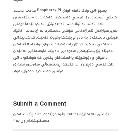
هەیە.
پسپۆڕانی وەک دامەزراوەی Raspberry Pi جەخت لەسەر
گرنگی ‘خوێندەواری هۆشی دەستکرد’ دەکەنەوە – تێگەیشتن
نەک تەنها لە تواناکانی تەکنەلۆژی، بەڵکو تێکەڵکردنی
بەرپرسیارانەی ئامرازەکانی هۆشی دەستکرد لە ژیانماندا. کاتێک
هۆشی دەستکرد بەردەوام پێشکەوتووتر دەبێت، گەشەپێدانی
تواناکانی بیرکردنەوەی ڕەخنەگرانە و چوارچێوە ئەخلاقییەکان
دەبێتە پێویستییەکی سەرەکی. دەبێت هاوسەنگی لە نێوان
داهێنان و ڕێوشوێنە پاراستنەکان بکەین کە خۆشگوزەرانی
تاکەکەسی دەپارێزن لە کاتێکدا پۆتێنشیاڵی سەرسوڕهێنەری
هۆشی دەستکرد دەدۆزینەوە.
Submit a Comment
پۆستی ئەلیکترۆنییەکەت بڵاوناکرێتەوە.
خانە پێویستەکان
دەستنیشانکراون بە
*