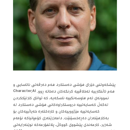
پێشکەوتنی خێرای هۆشی دەستکرد هەم دەرفەتی نائاسایی و
هەم ئاڵنگارییە ئەخلاقییە گرنگەکان دەخاتە ڕوو. Character.AI
نموونەی ئەم هاوسەنگییە ناسکەیە، کە توانای کارلێککردن
لەگەڵ کەسایەتییە دروستکراوەکانی هۆشی دەستکرد لە
کەسایەتییە مێژووییەکان و کارەکتەرە خەیاڵییەکان بۆ
بەکارهێنەران دەڕەخسێنێت. دامەزرێنەری کۆمپانیاکە نۆعەم
شەزیر، کارمەندی پێشووی گووگڵ، پلاتفۆرمەکە نوێنەرایەتی