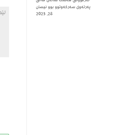
ئەزموونی هەشت ساڵەی عەلی
پەرتەوی سەرکەوتوو بوو
نیسان
28, 2025