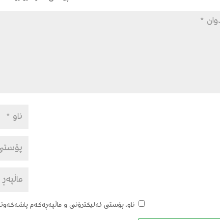
ناو، پۆستی ئەلیکترۆنی و ماڵپەڕەکەم پاشەکەوتبک