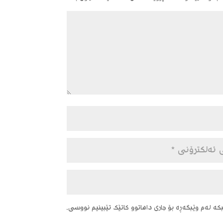
ە لەم وێبگەڕە بۆ جاری داهاتوو کاتێک تێبینیم نووسی.