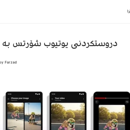
ا
دروستکردنی یوتیوب شۆرتس بە ه
by
Farzad