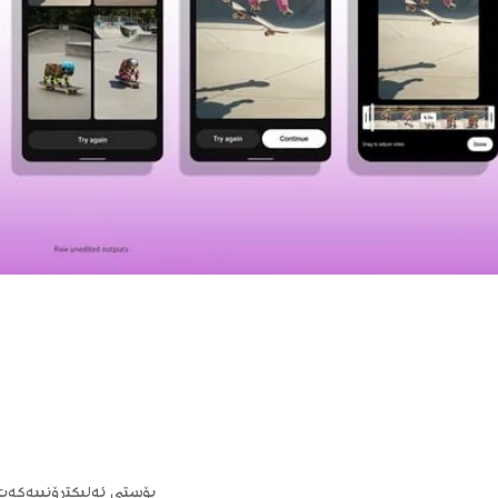
پۆستی ئەلیکترۆنییەکەت ب