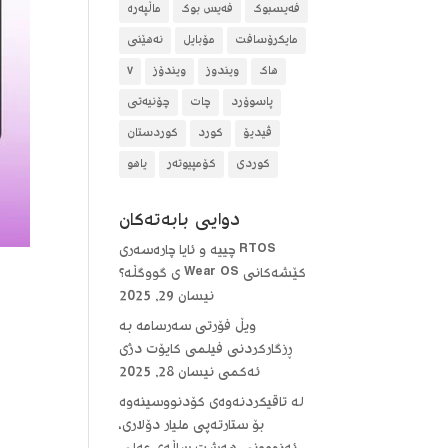
فەیسبوک
فەیس بوک
ماڵپەرە
مایکرۆسافت
مۆبایل
نەهێنی
هاک
ویندوز
ویندۆز
٧
پاسوۆرد
چات
چۆنیەتی
ڤیدیۆ
کورد
کوردستان
کوردی
کۆمپیوتەر
یاهو
دوایی بابه‌ته‌كان
RTOS چییە و ئایا چارەسەری
کێشەکانی Wear OS ی گووگڵە؟
نیسان 29, 2025
ویڵ فۆرتی سەرسامە بە
ڕزگارکردنی فیلمی کایۆت دژی
ئەکمی
نیسان 28, 2025
لە تاقیکردنەوەی کۆدنووسینەوە
بۆ ستارتەپی ملیار دۆلاری،