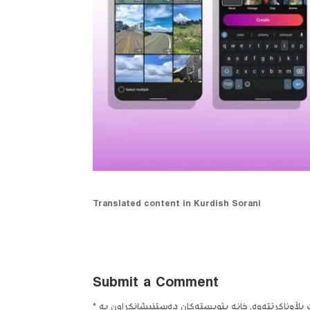
Translated content in Kurdish Sorani
Submit a Comment
ڵاوناکرێتەوە.
خانە پێویستەکان دەستنیشانکراون بە
*