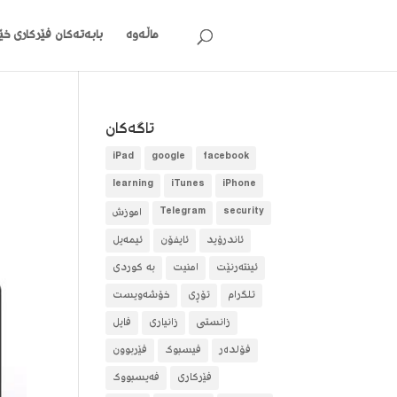
ماڵەوە
بابەتەکان
فێرکاری خێر
تاگه‌كان
iPad
google
facebook
learning
iTunes
iPhone
security
Telegram
آموزش
ئاندرۆید
ئایفۆن
ئیمەیل
ئینتەرنێت
امنیت
بە کوردی
تلگرام
تۆڕی
خۆشەویست
زانستی
زانیاری
فایل
فۆلده‌ر
فیسبوک
فێربوون
فێرکاری
فەیسبووک