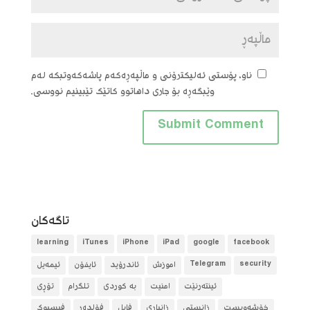
ناو، پۆستی ئەلیکترۆنی و ماڵپەڕەکەم پاشەکەوتبکە لەم
وێبگەڕە بۆ جاری داهاتوو کاتێک تێبینیم نووسی.
تاگه‌كان
learning
iTunes
iPhone
iPad
google
facebook
security
Telegram
آموزش
ئاندرۆید
ئایفۆن
ئیمەیل
ئینتەرنێت
امنیت
بە کوردی
تلگرام
تۆڕی
خۆشەویست
زانستی
زانیاری
فایل
فۆلده‌ر
فیسبوک