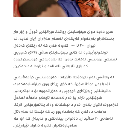
سێ دەیە دوای جینۆسایدی ڕواندا، میراتێکی قووڵ و زۆر جار
باسنەکراو بەردەوام کاریگەری لەسەر هەزاران ژیان هەیە. لە
نێوان ٢٠٠٠ تا ١٠٠٠٠ گەورە هەن کە لە ڕێگەی کردەی
توندوتیژییەوە لە کاتی جینۆسایدی ساڵی ١٩٩٤ی گرووپی
ئیتنیکی تووتسی لەدایک بوون، کە نەوەیەکی دروستکردووە
کە باری تایبەتی ناسنامە و تراوما هەڵدەگرن.
لە وەڵامی ئەم بارودۆخە ئاڵۆزەدا، دەروونناسی کۆمەڵایەتی
ئێمیلیەن موکانسۆرۆ، کە خۆی ڕزگاربووی جینۆسایدەکەیە،
دانیشتنی ڕاوێژکاری گرووپی دامەزراندووە بۆ دابینکردنی
شوێنێکی ئارام بۆ ئەم کەسانە تاوەکو مامەڵە لەگەڵ
ئەزموونەکانیان بکەن. ئەم دانیشتنانە وەک پلاتفۆرمێکی گرنگ
خزمەت دەکەن کە بەشداربووان، کە ئێستا لە سەرەتای
تەمەنی ٣٠ ساڵیدان، دەتوانن بێدەنگی و عەیبەی کە زۆر جار
سەرچاوەکانیان دەورە دراوە، تێپەڕێنن.