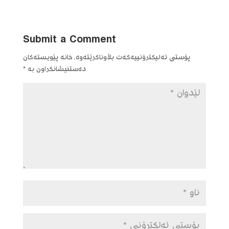
Submit a Comment
پۆستی ئەلیکترۆنییەکەت بڵاوناکرێتەوە.
خانە پێویستەکان
دەستنیشانکراون بە
*