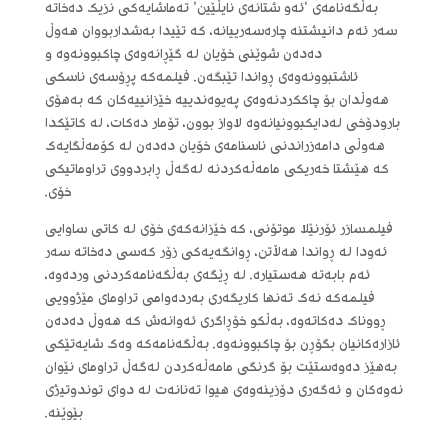
بەڵگەنامەی ‘ئەو شتانەی نایڵێین’ تەماشایەکی نزیک دەخاتە
سەر ئەم دانیشتنە چارەسەرییانە، کە تێیدا بەشداربووان هەوڵ
دەدەن شوێنی خۆیان لە گێڕانەوەی چاکبوونەوە و
ئاشتبوونەوەی ڕواندا تێبگەن. فیلمەکە پڕۆسەی ناسکی
هەوڵدان بۆ چاککردنەوەی پەیوەندییە خێزانییەکان کە بەهۆی
بارودۆخی لەدایکبوونیانەوە لاواز بوون، تۆمار دەکات، لە کاتێکدا
هەوڵی دامەزراندنی ناسنامەی خۆیان دەدەن لە کۆمەڵگایەک
کە هێشتا خەریکی مامەڵەکردنە لەگەڵ ڕابردووی تراوماتیکی
خۆی.
فیلمسازر ئۆرنێلا موتۆنی، کە خێزانەکەی خۆی لە کاتی ساوایی
ئەودا لە ڕواندا هەڵاتن، ڕوانگەیەکی زۆر کەسی دەخاتە سەر
ئەم بابەتە هەستیارە. لە ڕێگەی بەڵگەنامەکردنی وردەوە،
فیلمەکە نەک تەنها کاریگەری بەردەوامی تراومای مێژوویی
ڕووناک دەکاتەوە، بەڵکو خۆڕاگری ئەوانەش کە هەوڵ دەدەن
ئازارەکانیان بگۆڕن بۆ چاکبوونەوە. بەڵگەنامەکە وەک شایەتێکی
بەهێز دەوەستێت بۆ گرنگی مامەڵەکردن لەگەڵ تراومای نێوان
نەوەکان و ئەگەری دۆزینەوەی هیوا تەنانەت لە دوای توندوتیژی
بێوێنە.