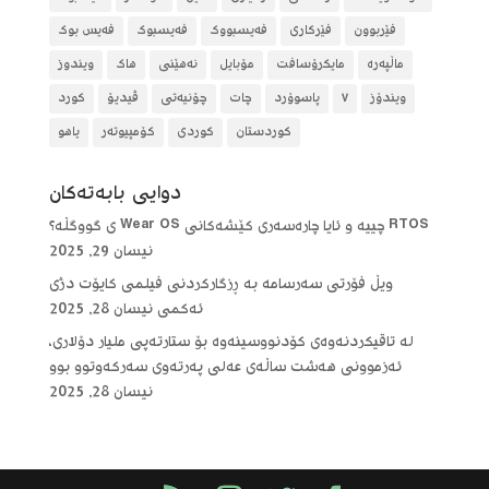
فێربوون
فێرکاری
فەیسبووک
فەیسبوک
فەیس بوک
ماڵپەرە
مایکرۆسافت
مۆبایل
نەهێنی
هاک
ویندوز
ویندۆز
٧
پاسوۆرد
چات
چۆنیەتی
ڤیدیۆ
کورد
کوردستان
کوردی
کۆمپیوتەر
یاهو
دوایی بابه‌ته‌كان
RTOS چییە و ئایا چارەسەری کێشەکانی Wear OS ی گووگڵە؟
نیسان 29, 2025
ویڵ فۆرتی سەرسامە بە ڕزگارکردنی فیلمی کایۆت دژی
ئەکمی
نیسان 28, 2025
لە تاقیکردنەوەی کۆدنووسینەوە بۆ ستارتەپی ملیار دۆلاری،
ئەزموونی هەشت ساڵەی عەلی پەرتەوی سەرکەوتوو بوو
نیسان 28, 2025