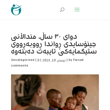
دوای ٣٠ ساڵ، منداڵانی
جینۆسایدی ڕواندا ڕووبەڕووی
ستیگمایەکی تایبەت دەبنەوە
Farzad
by
|
نیسان 10, 2025
|
0
|
Uncategorized
comments