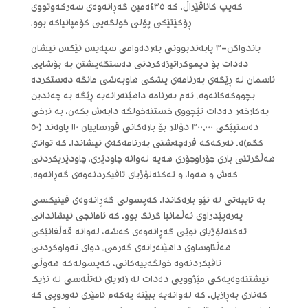
کەیپ کاناڤێراڵ، کە ٤٣٥ەمین گەڕانەوەی سەرکەوتووی
ڕۆکێتێکی پۆلی خولگەیی کۆمپانیاکە بوو.
باندواگن-٣ پابەندبوونی بەردەوامی سپەیس ئێکس نیشان
دەدات بۆ دیموکراتیزەکردنی دەستگەیشتن بە بۆشایی
ئاسمان لە ڕێگەی بەرنامەی پشکی هاوبەشی مانگە دەستکردە
بچووکەکانەوە. ئەم بەرنامە داهێنەرانەیە ڕێگە بە چەندین
بەکارخەر دەدات تێچووی خستنەخولگە دابەش بکەن، بە نرخی
دەستپێکی ٣٠٠,٠٠٠ دۆلار بۆ بارەکانی قورساییان ١١٠ پاوەند (٥٠
کگم)ە. ئەرکەکە فرەچەشنی بەرنامەکەی نیشاندا، کە توانای
هەڵگرتنی باری جۆراوجۆری هەیە لەوانە چاودێری، چاودێریکردنی
کەش و هەوا، و تەکنەلۆژیای تاقیکردنەوەی گەڕانەوە.
بە تایبەتی لە نێو بارەکاندا، کەپسولی گەڕانەوەی فینیکسی
پەرەپێدراوی ئەڵمانیا گرنگ بوو، کە ئامانجی نیشاندانی
تەکنەلۆژیای نوێی گەڕانەوەی کەشە، لەوانە قەڵغانێکی
هەڵئاوساوی داهێنەرانەی گەرمی. دوای تەواوکردنی
تاقیکردنەوە خولگەییەکانی، کەپسولەکە هەوڵی
نیشتنەوەیەکی مێژوویی دەدات لە زەریای ئەتڵەسی لە نزیک
کەناری بەڕازیل، کە لەوانەیە ببێتە یەکەم ئامێری ئەوروپی کە