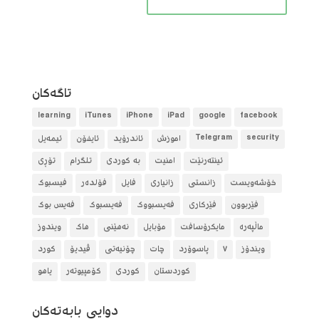
تاگه‌كان
learning
iTunes
iPhone
iPad
google
facebook
security
Telegram
آموزش
ئاندرۆید
ئایفۆن
ئیمەیل
ئینتەرنێت
امنیت
بە کوردی
تلگرام
تۆڕی
خۆشەویست
زانستی
زانیاری
فایل
فۆلده‌ر
فیسبوک
فێربوون
فێرکاری
فەیسبووک
فەیسبوک
فەیس بوک
ماڵپەرە
مایکرۆسافت
مۆبایل
نەهێنی
هاک
ویندوز
ویندۆز
٧
پاسوۆرد
چات
چۆنیەتی
ڤیدیۆ
کورد
کوردستان
کوردی
کۆمپیوتەر
یاهو
دوایی بابه‌ته‌كان