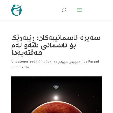
سەیرە ئاسمانییەکان: ڕێبەرێک
بۆ ئاسمانی شەو لەم
هەفتەیەدا
Farzad
by
|
کانوونی دووەم 21, 2025
|
0
|
Uncategorized
comments