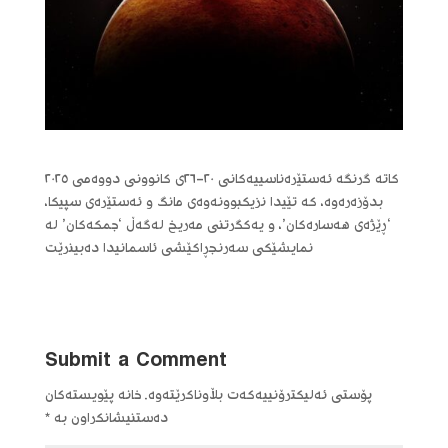
کاتە گرنگە ئەستێرەناسییەکانی ٢٠-٢٦ی کانوونی دووەمی ٢٠٢٥
بدۆزەرەوە، کە تێیدا نزیکبوونەوەی مانگ و ئەستێرەی سپیکا،
‘ڕێژەی هەسارەکان’، و یەکگرتنی مەریخ لەگەڵ ‘جمکەکان’ لە
نمایشێکی سەرنجڕاکێشی ئاسمانیدا دەبینرێت
Submit a Comment
پۆستی ئەلیکترۆنییەکەت بڵاوناکرێتەوە.
خانە پێویستەکان
دەستنیشانکراون بە
*