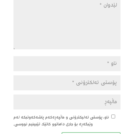
ناو، پۆستی ئەلیکترۆنی و ماڵپەڕەکەم پاشەکەوتبکە لەم
وێبگەڕە بۆ جاری داهاتوو کاتێک تێبینیم نووسی.