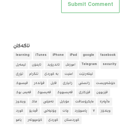
تاگه‌كان
learning
iTunes
iPhone
iPad
google
facebook
security
Telegram
آموزش
ئاندرۆید
ئایفۆن
ئیمەیل
ئینتەرنێت
امنیت
بە کوردی
تلگرام
تۆڕی
خۆشەویست
زانستی
زانیاری
فایل
فۆلده‌ر
فیسبوک
فێربوون
فێرکاری
فەیسبووک
فەیسبوک
فەیس بوک
ماڵپەرە
مایکرۆسافت
مۆبایل
نەهێنی
هاک
ویندوز
ویندۆز
٧
پاسوۆرد
چات
چۆنیەتی
ڤیدیۆ
کورد
کوردستان
کوردی
کۆمپیوتەر
یاهو