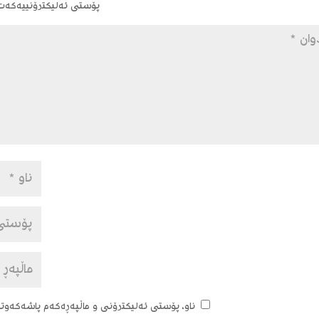
پۆستی ئەلیکترۆنییەکەت ب
ناو، پۆستی ئەلیکترۆنی و ماڵپەڕەکەم پاشەکەوتبک