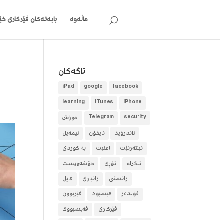
ماڵەوە
بابەتەکان
فێرکاری خێر
تاگه‌كان
iPad
google
facebook
learning
iTunes
iPhone
security
Telegram
آموزش
ئاندرۆید
ئایفۆن
ئیمەیل
ئینتەرنێت
امنیت
بە کوردی
تلگرام
تۆڕی
خۆشەویست
زانستی
زانیاری
فایل
فۆلده‌ر
فیسبوک
فێربوون
فێرکاری
فەیسبووک