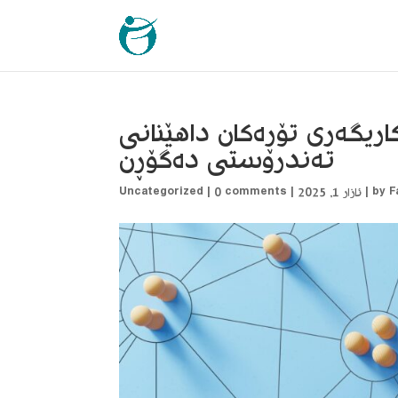
ریگەری تۆڕەکان داهێنانی
تەندروستی دەگۆڕن
F
by
|
ئازار 1, 2025
|
0 comments
|
Uncategorized