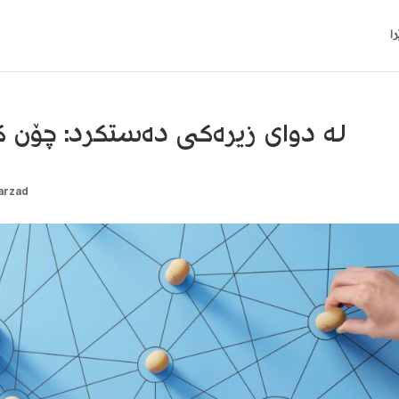
ا
لە دوای زیرەکی دەستکرد: چۆن کا
arzad