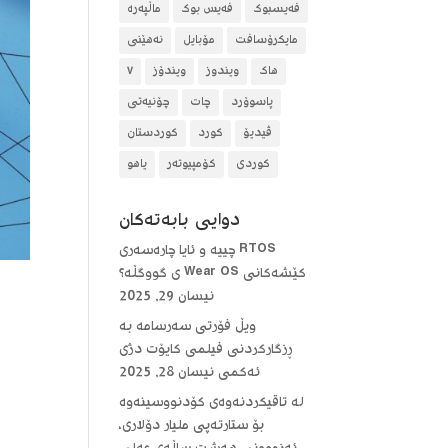
فەیسبوک
فەیس بوک
ماڵپەرە
مایکرۆسافت
مۆبایل
نەهێنی
هاک
ویندوز
ویندۆز
٧
پاسوۆرد
چات
چۆنیەتی
ڤیدیۆ
کورد
کوردستان
کوردی
کۆمپیوتەر
یاهو
دوایی بابه‌ته‌كان
RTOS چییە و ئایا چارەسەری
کێشەکانی Wear OS ی گووگڵە؟
نیسان 29, 2025
ویڵ فۆرتی سەرسامە بە
ڕزگارکردنی فیلمی کایۆت دژی
ئەکمی
نیسان 28, 2025
لە تاقیکردنەوەی کۆدنووسینەوە
بۆ ستارتەپی ملیار دۆلاری،