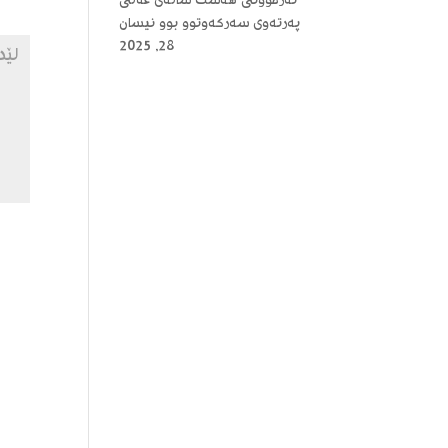
ئەزموونی هەشت ساڵەی عەلی
پەرتەوی سەرکەوتوو بوو
نیسان
28, 2025