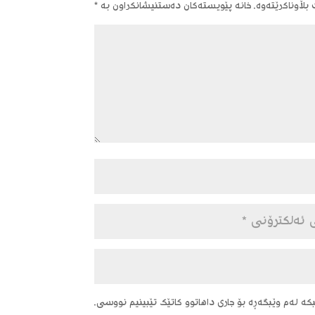
ڵاوناکرێتەوە.
خانە پێویستەکان دەستنیشانکراون بە
*
ە لەم وێبگەڕە بۆ جاری داهاتوو کاتێک تێبینیم نووسی.