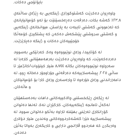
بایۆلۆجی دەکات.
چاوەڕوان دەکرێت گەشتوگوزاری ژینگەیی بە ڕێژەی سااڵنەی
٢٣.٨٪ گەشە بکات، دەرفەت دەڕەخسێنێت بۆ ئەو کۆمپانیایانەی
کە ئەزموونی گەشتی تایبەت بە پاراستن، میوانخانەی ژینگەیی
و گەشتی سروشتی پێشکەش دەکەن کە پشتگیری کۆمەڵگا
خۆجێییەکان دەکات و ژینگە دەپارێزێت.
لە کۆتاییدا، وزەی نوێبووەوە وەک کەرتێکی بەسوود
دەردەکەوێت، کە چاوەڕوان دەکرێت بەرهەمهێنانی کارەبا لە
سەرچاوە نوێبووەوەکان بگاتە ٨،٧٤٤ ملیار کیلۆوات/کاتژمێر تا
ساڵی ٢٠٢٥. پیشەسازییەکە دەرفەتی جۆراوجۆر دەخاتە ڕوو، لە
دامەزراندنی وزەی خۆرەوە تا چارەسەری وزەی کارا بۆ کۆمپانیاکان
و ماڵەکان.
لە ڕێگەی ڕێکخستنی چالاکییەکانی داهات بەدەستهێنان
لەگەڵ ئامانجە ژینگەییەکان، کارگێڕان نەک تەنها دەتوانن
گۆڕانکاری ئەرێنی بهێننە ئاراوە بەڵکو دەتوانن سوود لە
پیشەسازییە خێرا گەشەکردووەکانی چەندین ملیار دۆلاری
وەربگرن کە هەردوو قازانجی دارایی و کاریگەری بەواتا بەڵێن
دەدەن.