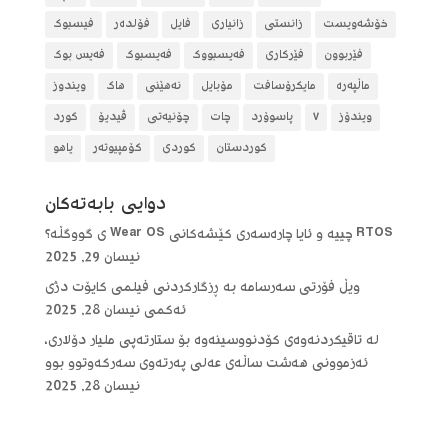
خۆشەویست
زانستی
زانیاری
فایل
فۆلده‌ر
فیسبوک
فێربوون
فێرکاری
فەیسبووک
فەیسبوک
فەیس بوک
ماڵپەرە
مایکرۆسافت
مۆبایل
نەهێنی
هاک
ویندوز
ویندۆز
٧
پاسوۆرد
چات
چۆنیەتی
ڤیدیۆ
کورد
کوردستان
کوردی
کۆمپیوتەر
یاهو
دوایی بابه‌ته‌كان
RTOS چییە و ئایا چارەسەری کێشەکانی Wear OS ی گووگڵە؟
نیسان 29, 2025
ویڵ فۆرتی سەرسامە بە ڕزگارکردنی فیلمی کایۆت دژی
ئەکمی
نیسان 28, 2025
لە تاقیکردنەوەی کۆدنووسینەوە بۆ ستارتەپی ملیار دۆلاری،
ئەزموونی هەشت ساڵەی عەلی پەرتەوی سەرکەوتوو بوو
نیسان 28, 2025