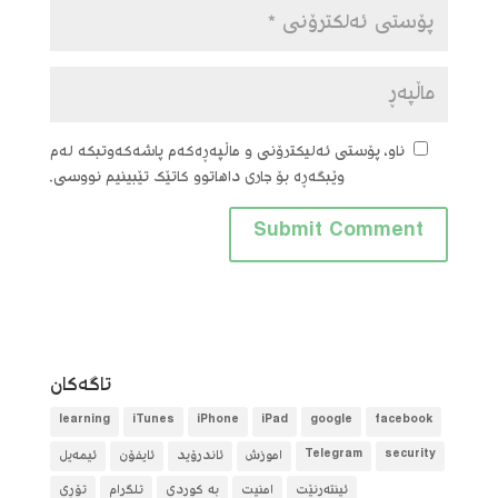
ناو، پۆستی ئەلیکترۆنی و ماڵپەڕەکەم پاشەکەوتبکە لەم
وێبگەڕە بۆ جاری داهاتوو کاتێک تێبینیم نووسی.
تاگه‌كان
learning
iTunes
iPhone
iPad
google
facebook
security
Telegram
آموزش
ئاندرۆید
ئایفۆن
ئیمەیل
ئینتەرنێت
امنیت
بە کوردی
تلگرام
تۆڕی