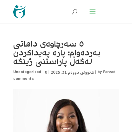
٥ سەرچاوەی داهاتی
بەردەوام: پارە پەیداکردن
لەگەڵ پاراستنی ژینگە
Farzad
by
|
کانوونی دووەم 31, 2025
|
0
|
Uncategorized
comments