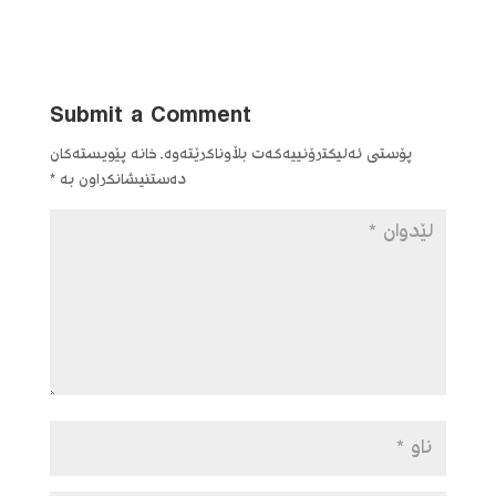
Submit a Comment
پۆستی ئەلیکترۆنییەکەت بڵاوناکرێتەوە.
خانە پێویستەکان
دەستنیشانکراون بە
*