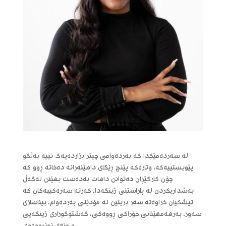
لە سەردەمێکدا کە بەردەوامی چیتر بژاردەیەک نییە بەڵکو
پێویستییەکە، وتارەکە پێنج ڕێگای داهێنەرانە دەخاتە ڕوو کە
چۆن کارگێڕان دەتوانن داهات بەدەست بهێنن لەگەڵ
بەشداریکردن لە پاراستنی ژینگەدا. کەرتە سەرەکییەکان کە
تیشکیان خراوەتە سەر بریتین لە مۆدێلی بەردەوام، بیناسازی
سەوز، بەرهەمهێنانی خۆراکی ڕووەکی، گەشتوگوزاری ژینگەیی