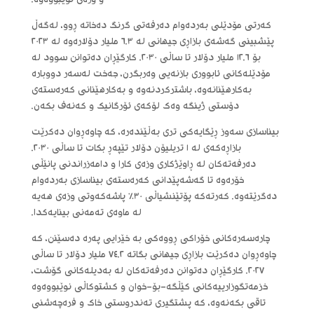
و وزەی نوێبووەوە.
کەرتی مۆدێلی بەردەوام دەرفەتی گرنگ دەخاتە ڕوو، لەگەڵ
پێشبینی گەشەی بازاڕی جیهانی لە ٦.٣ ملیار دۆلارەوە لە ٢٠٢٣
بۆ ١٢.٦ ملیار دۆلار تا ساڵی ٢٠٣٠. کارگێڕان دەتوانن سوود لە
مۆدێلەکانی ئابووری بازنەیی وەربگرن، جەخت لەسەر دووبارە
بەکارهێنانەوە، باشترکردنەوە و بەکارهێنانی کەرەستەی
دۆستی ژینگە وەک لۆکەی ئۆرگانیک و کەنەف بکەن.
بیناسازی سەوز ڕێگایەکی تری بەڵێندەرە، کە چاوەڕوان دەکرێت
بازاڕەکەی لە ١ تریلیۆن دۆلار تێپەڕ بکات تا ساڵی ٢٠٣٠.
دەرفەتەکان لە ڕاوێژکاری وزەی کارا و دامەزراندنی پانێڵی
خۆرەوە تا گەشەپێدانی کەرەستەی بیناسازی بەردەوام
دەگرێتەوە. کەرتەکە پۆتێنشیاڵی ٣٠٪ پاشەکەوتی وزەی هەیە
لە ماوەی تەمەنی بینایەکدا.
چارەسەرەکانی خۆراکی ڕووەکی بە خێرایی پەرە دەسێنن، کە
چاوەڕوان دەکرێت بازاڕی جیهانی بگاتە ٧٤.٢ ملیار دۆلار تا ساڵی
٢٠٢٧. کارگێڕان دەتوانن دەرفەتەکان لە بەدیلەکانی گۆشت،
خزمەتگوزارییەکانی کێڵگە-بۆ-خوان و کشتوکاڵی نوێبووەوە
تاقی بکەنەوە، کە پشتگیری تەندروستی خاک و فرەچەشنی