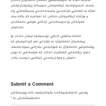
ئەمریکا ئاماژە بە لەپێشخستنی گەشەی تەکنەلۆژی دەکەن
بەسەر لەبەرچاوگرتنە ژینگەییەکان. سیاسەتە پێشنیارکراوەکان
ئاماژە بە ئامادەیی خێراکردنی پەسەندکردنی وێستگەکانی وزە
و مۆڵەتە ژینگەییەکان دەکەن، کە لەوانەیە کار بکاتە سەر
هەوڵەکان بۆ دروستکردنی ژێرخانی هۆشی دەستکردی
بەردەوام.
نامەکە ساتێکی گرنگی لێپرسینەوە نیشان دەدات بۆ
پیشەسازی تەکنەلۆژیا، بە تێکدانی ئەو گێڕانەوەیەی کە
پێشکەوتنی تەکنەلۆژی بە شێوەیەکی بنەڕەتی سوودبەخشە.
داوای ڕێگەیەکی گشتگیرتر دەکات کە هاوسەنگی لە نێوان
داهێنان و چاودێریکردنی ژینگەیی دروست بکات.
Submit a Comment
پۆستی ئەلیکترۆنییەکەت بڵاوناکرێتەوە.
خانە پێویستەکان
دەستنیشانکراون بە
*