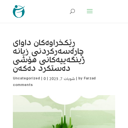
ڕێکخراوەکان داوای
چارەسەرکردنی زیانە
ژینگەییەکانی هۆشی
دەستکرد دەکەن
Farzad
by
|
شوبات 7, 2025
|
0
|
Uncategorized
comments