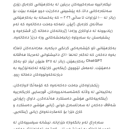
نیگەرانییە سەرەکییەکان بریتین لە بەکارهێنانی کارەبای زۆری
سەنتەرەکانی داتا، کە پێشبینی دەکرێت دوو هێندە ببێت بۆ
زیاتر لە ١٠٠٠ تێراوات تا ساڵی ٢٠٢٦ – کە یەکسانە بە بەکارهێنانی
ساڵانەی کارەبای ژاپۆن. نامەکە جەخت دەکاتەوە کە ئەم
زیادبوونە لە داواکاری وزەدا ژێرخانەکان دەخاتە ژێر فشارەوە و
پشتبەستن بە سەرچاوە زیانبەخشەکانی وزە درێژ دەکاتەوە.
بەکارهێنانی ئاو کێشەیەکی گرنگی دیکەیە. مەزەندەکان ئاماژە
بەوە دەکەن کە ئەگەر تەنها ١٠٪‌ی دانیشتوانی ئەمریکا هەفتانە
ChatGPT بەکاربهێنن، زیاتر لە ٤٣٥ ملیۆن لیتر ئاو بەکار
دەهێنێت. ئەمەش تێچووی ژینگەیی کارلێکە تەکنەلۆژییە بە
دیارنەکەوتووەکان دەخاتە ڕوو.
ڕێکخراوەکان جەخت دەکەنەوە کە کۆمەڵگا لاوازەکان،
بەتایبەتی لە وڵاتە گەشەسەندووەکان، قورسایی کاریگەرییە
ژینگەییەکانی هۆشی دەستکرد هەڵدەگرن. داوای ڕاپۆرتی
شەفاف دەکەن لە سەرتاسەری خولی ژیانی هۆشی دەستکرد و
کاری خێرا بۆ کەمکردنەوەی زیانی ژینگەیی.
سەرەڕای ئەم بانگەوازە خێرایانە، نیشانە سیاسییەکان لە