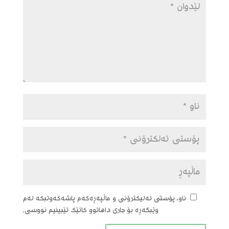
ناو، پۆستی ئەلیکترۆنی و ماڵپەڕەکەم پاشەکەوتبکە لەم
وێبگەڕە بۆ جاری داهاتوو کاتێک تێبینیم نووسی.