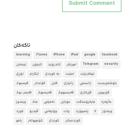
تاگه‌كان
learning
iTunes
iPhone
iPad
google
facebook
security
Telegram
آموزش
ئاندرۆید
ئایفۆن
ئیمەیل
ئینتەرنێت
امنیت
بە کوردی
تلگرام
تۆڕی
خۆشەویست
زانستی
زانیاری
فایل
فۆلده‌ر
فیسبوک
فێربوون
فێرکاری
فەیسبووک
فەیسبوک
فەیس بوک
ماڵپەرە
مایکرۆسافت
مۆبایل
نەهێنی
هاک
ویندوز
ویندۆز
٧
پاسوۆرد
چات
چۆنیەتی
ڤیدیۆ
کورد
کوردستان
کوردی
کۆمپیوتەر
یاهو