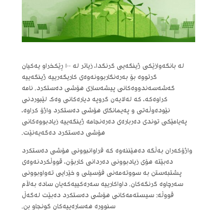
لە بانگەوازێکی ژینگەیی گرنگدا، زیاتر لە ١٠٠ ڕێکخراو یەکیان
گرتووە بۆ بەرەنگاربوونەوەی کاریگەرییە ژینگەییە
گەشەسەندووەکانی پیشەسازی هۆشی دەستکرد. نامە
کراوەکە، کە لەلایەن گروپە دیارەکانی وەک لێبوردنی
نێودەوڵەتی و پەیمانگای هۆشی دەستکرد واژۆ کراوە،
پەیامێکی توندی دەربارەی دەرەنجامە ژینگەییە زیادبووەکانی
هۆشی دەستکرد دەگەیەنێت.
واژۆکەران بەڵگە دەهێننەوە کە فراوانبوونی هۆشی دەستکرد
دەبێتە هۆی زیادبوونی دەردانی کاربۆن، قووڵکردنەوەی
پشتبەستن بە سووتەمەنی فۆسیلی و خێرایی تەواوبوونی
سەرچاوە گرنگەکان. داواکارییە سەرەکییەکەیان سادە بەڵام
قووڵە: سیستەمەکانی هۆشی دەستکرد دەبێت لەگەڵ
سنوورە هەسارەییەکان گونجاو بن.