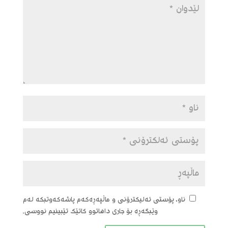
ناو، پۆستی ئەلیکترۆنی و ماڵپەڕەکەم پاشەکەوتبکە لەم
وێبگەڕە بۆ جاری داهاتوو کاتێک تێبینیم نووسی.