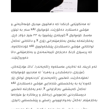
لە هەنگاوێکی گرنگدا کە داهاتووی میدیای کۆمەڵایەتی و
هۆشی دەستکرد دەگۆڕێت، کۆمپانیای xAI سەر بە ئیلۆن
مەسک کۆمپانیای X (تویتەری پێشوو) بە ٣٣ ملیار دۆلار کڕی.
یەکگرتنەکە بنکەی بەکارهێنەرانی زۆری X و داتاکانی لەگەڵ
تواناکانی هۆشی دەستکردی پێشکەوتووی xAI کۆدەکاتەوە،
کە پرسیاری گرنگ دەربارەی تایبەتمەندی و بەکارهێنانی داتا
دەوروژێنێت.
ئەم کڕینە، کە لەلایەن مەسکەوە ڕاگەیەندرا، ‘داتا، مۆدێلەکان،
ژمێریاری، دابەشکردن و بەهرە’ لە هەردوو کۆمپانیاکە
لەخۆدەگرێت. ئامانجی ڕاگەیەندراو ‘کردنەوەی توانای زۆر
گەورە’یە بە یەکخستنی شارەزایی هۆشی دەستکردی xAI
لەگەڵ گەیشتنی بەرفراوانی X. ئەم یەکگرتنە ئامانجی
دروستکردنی ئەزموونی زیرەکتر و پڕماناترە بۆ ملیارەها
بەکارهێنەر لەگەڵ بەدواداچوونی ڕاستی و پێشخستنی زانیاری.