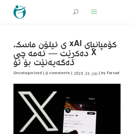
کۆمپانیای xAI ی ئیلۆن ماسک،
X دەکڕێت — ئەمە چی
دەگەیەنێت بۆ تۆ
Farzad
by
|
ئازار 31, 2025
|
0 comments
|
Uncategorized