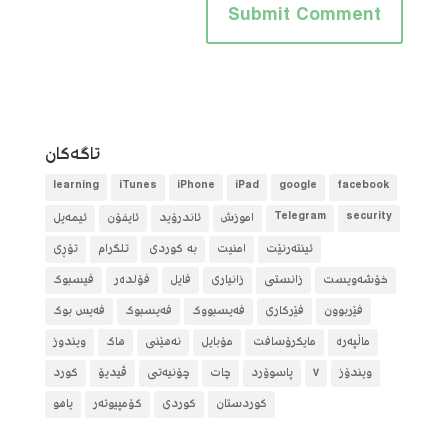
تاگه‌كان
learning
iTunes
iPhone
iPad
google
facebook
security
Telegram
آموزش
ئاندرۆید
ئایفۆن
ئیمەیل
ئینتەرنێت
امنیت
بە کوردی
تلگرام
تۆڕی
خۆشەویست
زانستی
زانیاری
فایل
فۆلده‌ر
فیسبوک
فێربوون
فێرکاری
فەیسبووک
فەیسبوک
فەیس بوک
ماڵپەرە
مایکرۆسافت
مۆبایل
نەهێنی
هاک
ویندوز
ویندۆز
٧
پاسوۆرد
چات
چۆنیەتی
ڤیدیۆ
کورد
کوردستان
کوردی
کۆمپیوتەر
یاهو