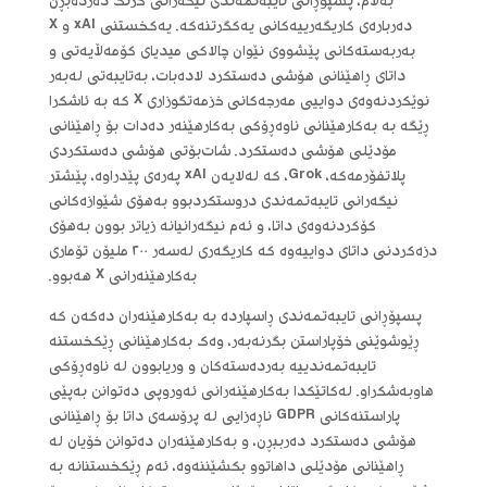
بەڵام، پسپۆڕانی تایبەتمەندی نیگەرانی گرنگ دەردەبڕن
دەربارەی کاریگەرییەکانی یەکگرتنەکە. یەکخستنی xAI و X
بەربەستەکانی پێشووی نێوان چالاکی میدیای کۆمەڵایەتی و
داتای ڕاهێنانی هۆشی دەستکرد لادەبات، بەتایبەتی لەبەر
نوێکردنەوەی دواییی مەرجەکانی خزمەتگوزاری X کە بە ئاشکرا
ڕێگە بە بەکارهێنانی ناوەڕۆکی بەکارهێنەر دەدات بۆ ڕاهێنانی
مۆدێلی هۆشی دەستکرد. شات‌بۆتی هۆشی دەستکردی
پلاتفۆرمەکە، Grok، کە لەلایەن xAI پەرەی پێدراوە، پێشتر
نیگەرانی تایبەتمەندی دروستکردبوو بەهۆی شێوازەکانی
کۆکردنەوەی داتا، و ئەم نیگەرانیانە زیاتر بوون بەهۆی
دزەکردنی داتای دواییەوە کە کاریگەری لەسەر ٢٠٠ ملیۆن تۆماری
بەکارهێنەرانی X هەبوو.
پسپۆڕانی تایبەتمەندی ڕاسپاردە بە بەکارهێنەران دەکەن کە
ڕێوشوێنی خۆپاراستن بگرنەبەر، وەک بەکارهێنانی ڕێکخستنە
تایبەتمەندییە بەردەستەکان و وریابوون لە ناوەڕۆکی
هاوبەشکراو. لەکاتێکدا بەکارهێنەرانی ئەوروپی دەتوانن بەپێی
پاراستنەکانی GDPR ناڕەزایی لە پرۆسەی داتا بۆ ڕاهێنانی
هۆشی دەستکرد دەرببڕن، و بەکارهێنەران دەتوانن خۆیان لە
ڕاهێنانی مۆدێلی داهاتوو بکشێننەوە، ئەم ڕێکخستنانە بە