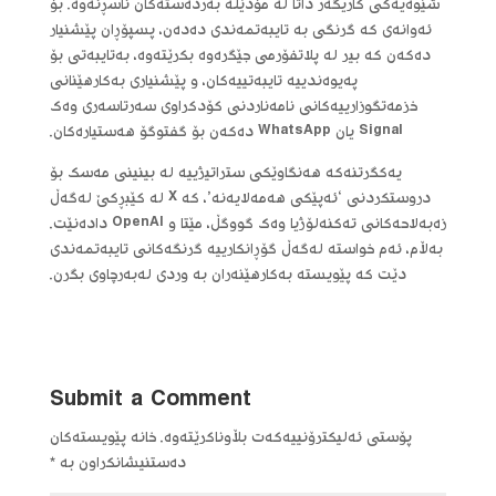
شێوەیەکی کاریگەر داتا لە مۆدێلە بەردەستەکان ناسڕنەوە. بۆ
ئەوانەی کە گرنگی بە تایبەتمەندی دەدەن، پسپۆڕان پێشنیار
دەکەن کە بیر لە پلاتفۆرمی جێگرەوە بکرێتەوە، بەتایبەتی بۆ
پەیوەندییە تایبەتییەکان، و پێشنیاری بەکارهێنانی
خزمەتگوزارییەکانی نامەناردنی کۆدکراوی سەرتاسەری وەک
Signal یان WhatsApp دەکەن بۆ گفتوگۆ هەستیارەکان.
یەکگرتنەکە هەنگاوێکی ستراتیژییە لە بینینی مەسک بۆ
دروستکردنی ‘ئەپێکی هەمەلایەنە’، کە X لە کێبڕکێ لەگەڵ
زەبەلاحەکانی تەکنەلۆژیا وەک گووگڵ، مێتا و OpenAI دادەنێت.
بەڵام، ئەم خواستە لەگەڵ گۆڕانکارییە گرنگەکانی تایبەتمەندی
دێت کە پێویستە بەکارهێنەران بە وردی لەبەرچاوی بگرن.
Submit a Comment
پۆستی ئەلیکترۆنییەکەت بڵاوناکرێتەوە.
خانە پێویستەکان
دەستنیشانکراون بە
*