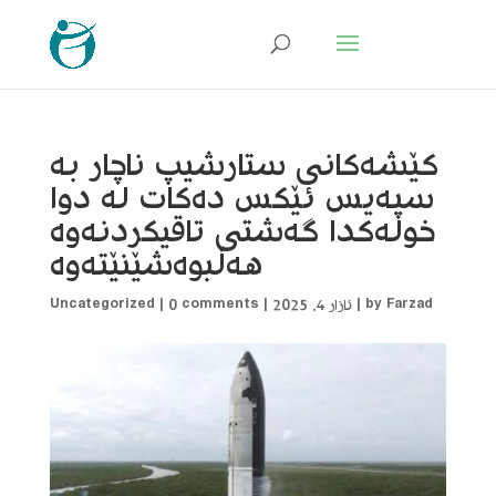
کێشەکانی ستارشیپ ناچار بە
سپەیس ئێکس دەکات لە دوا
خولەکدا گەشتی تاقیکردنەوە
هەڵبوەشێنێتەوە
Farzad
by
|
ئازار 4, 2025
|
0 comments
|
Uncategorized