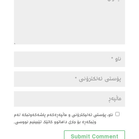
ناو، پۆستی ئەلیکترۆنی و ماڵپەڕەکەم پاشەکەوتبکە لەم
وێبگەڕە بۆ جاری داهاتوو کاتێک تێبینیم نووسی.