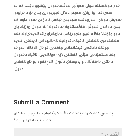
ئەم دواخستنە دوای هەوڵی هەڵسانەوەی پێشوو دێت، کە لە
سەرەتادا بۆ رۆژی هەینی، ٢٨ی فێبریوەری پلان بۆ دانرابوو،
ئەویش دواخرا. هەرچەندە سپەیس ئێکس ئاماژەی بەوە داوە کە
پلان دەکەن هەوڵی هەڵسانەوە بدەنەوە ‘لە ماوەی رۆژێک یان
دوو رۆژدا،’ بەڵام هیچ بەروارێکی دیاریکراو رانەگەیەنراوە. ئەم
هەشتەمین گەشتی تاقیکردنەوەیە گرنگییەکی تایبەتی هەیە
چونکە ئامانجی نیشاندانی چەندین توانای گرنگە، لەوانە
بەدەستهێنانی هێڵی گەشتی ژێر-خولگەیی، تاقیکردنەوەی
دانانی بارهەڵگر، و پرۆسەی ئاڵۆزی گەڕانەوە بۆ ناو کەشی
زەوی.
Submit a Comment
پۆستی ئەلیکترۆنییەکەت بڵاوناکرێتەوە.
خانە پێویستەکان
دەستنیشانکراون بە
*