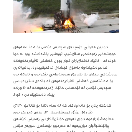
دوایین هەوڵی کۆمپانیای سپەیس ئێکس بۆ هەڵسانەوەی
مووشەکی زەبەلاحی ستارشیپ تووشی پاشەکشە بوو لە دوا
خولەکدا، کاتێک ئەندازیاران ناچار بوون گەشتی تاقیکردنەوەکە
هەڵبوەشێننەوە بەهۆی کێشەی تەکنیکییەوە. بەهێزترین
مووشەکی جیهان بە تەواوی سووتەمەنی تێکرابوو و ئامادە بوو
بۆ هەشتەمین گەشتی تاقیکردنەوەی لە بنکەی ستاربەیسی
سپەیس ئێکس لە تێکساس کاتێک ژماردنەوەکە لە ٤٠ چرکە
پێش دەستپێکردن راگیرا.
گەشتە پلان بۆ دانراوەکە، کە لە سەرەتادا بۆ کاتژمێر ٦:٣٠ی
ئێوارەی رۆژی دووشەممە، ٣ی مارس دیاریکرابوو،
هەڵوەشێنرایەوە دوای ئەوەی کۆنترۆڵکارانی زەمینی کێشەی
پۆتێنشیاڵیان دۆزییەوە لە هەردوو بۆستەری سوپەر هێڤی