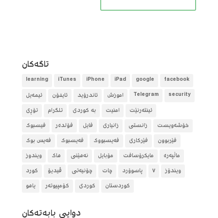
تاگه‌كان
learning
iTunes
iPhone
iPad
google
facebook
security
Telegram
آموزش
ئاندرۆید
ئایفۆن
ئیمەیل
ئینتەرنێت
امنیت
بە کوردی
تلگرام
تۆڕی
خۆشەویست
زانستی
زانیاری
فایل
فۆلده‌ر
فیسبوک
فێربوون
فێرکاری
فەیسبووک
فەیسبوک
فەیس بوک
ماڵپەرە
مایکرۆسافت
مۆبایل
نەهێنی
هاک
ویندوز
ویندۆز
٧
پاسوۆرد
چات
چۆنیەتی
ڤیدیۆ
کورد
کوردستان
کوردی
کۆمپیوتەر
یاهو
دوایی بابه‌ته‌كان