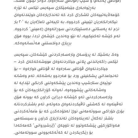
(قۆناغی یەکەم) و شیپ (قۆناغی سەرەوە). دواتر ئیلۆن ماسک،
بەڕێوەبەری جێبەجێکاری سپەیس ئێکس لە تۆڕە
کۆمەڵایەتییەکان ئاشکرای کرد کە ئەندازیارەکان خوێندنەوەی
نیگەرانکەریان تێبینی کردووە، بە تایبەتی ئاماژەیان بە ‘٢٠ بار
نزم لە پەستانی دەستپێکردنی سوڕانەوەی زەمینی’ کردووە.
ئەم کێشە تەکنیکییە، لە نێو چەندین کێشەی تردا، بووە هۆی
بڕیاری دواخستنی هەڵسانەوەکە.
وەک بەشێک لە پرۆسەی چارەسەرکردنی کێشەکان، سپەیس
ئێکس راگەیاندنی پلانی جیاکردنەوەی مووشەکەکەی کرد –
جیاکردنەوەی قۆناغی سەرەوە لە قۆناغی خوارەوە – بۆ
ئەنجامدانی پشکنینی ورد بۆ هەردوو بەشەکە. ئەم وەشانە
نوێیەی ستارشیپ چەندین پێشکەوتنی گرنگی تێدایە لە
وەشانەکانی پێشووەوە، لەوانە گۆڕانکارییەکان کە بۆ
چارەسەرکردنی ئەو کێشانە دیزاین کراون کە بوونە هۆی
تەقینەوە لە گەشتی تاقیکردنەوەی حەوتەم. ئەم باشترکردنانە
بۆری خۆراکی سووتەمەنی نوێ لەخۆدەگرن کە بۆ مامەڵەکردنی
باشتر لەگەڵ لەرینەوەکان ئەندازیاری کراون و سیستەمی
هەواگۆڕکێی پێشکەوتوو لە ناوچەی ‘ژێرشیروانی’ گەمەکەدا
بۆ رێگریکردن لە کەڵەکەبوونی سووتەمەنی.